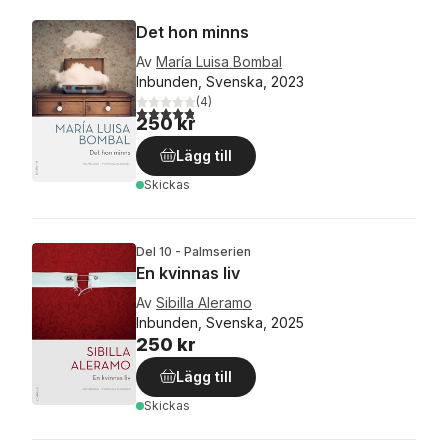
Det hon minns
Av
María Luisa Bombal
Inbunden, Svenska, 2023
(
4
)
4,8
utav 5 stjärnor. Totalt antal röster:
250 kr
Lägg till
Skickas
Del 10 - Palmserien
En kvinnas liv
Av
Sibilla Aleramo
Inbunden, Svenska, 2025
250 kr
Lägg till
Skickas