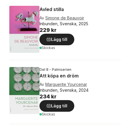
Avled stilla
Av
Simone de Beauvoir
Inbunden, Svenska, 2025
229 kr
Lägg till
Skickas
Del 8 - Palmserien
Att köpa en dröm
Av
Marguerite Yourcenar
Inbunden, Svenska, 2024
234 kr
Lägg till
Skickas