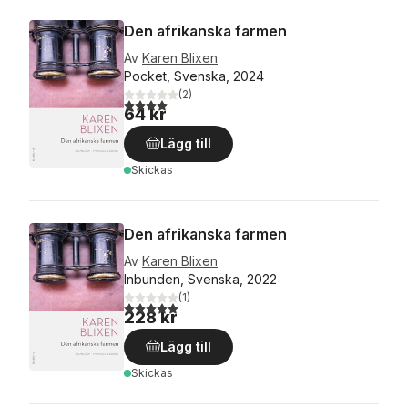
Den afrikanska farmen
Av
Karen Blixen
Pocket, Svenska, 2024
(
2
)
4,0
utav 5 stjärnor. Totalt antal röster:
64 kr
Lägg till
Skickas
Den afrikanska farmen
Av
Karen Blixen
Inbunden, Svenska, 2022
(
1
)
5,0
utav 5 stjärnor. Totalt antal röster:
228 kr
Lägg till
Skickas