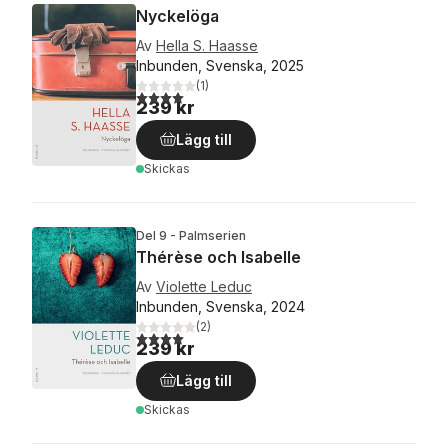
Nyckelöga
Av
Hella S. Haasse
Inbunden, Svenska, 2025
(
1
)
4,0
utav 5 stjärnor. Totalt antal röster:
239 kr
Lägg till
Skickas
Del 9 - Palmserien
Thérèse och Isabelle
Av
Violette Leduc
Inbunden, Svenska, 2024
(
2
)
4,0
utav 5 stjärnor. Totalt antal röster:
239 kr
Lägg till
Skickas