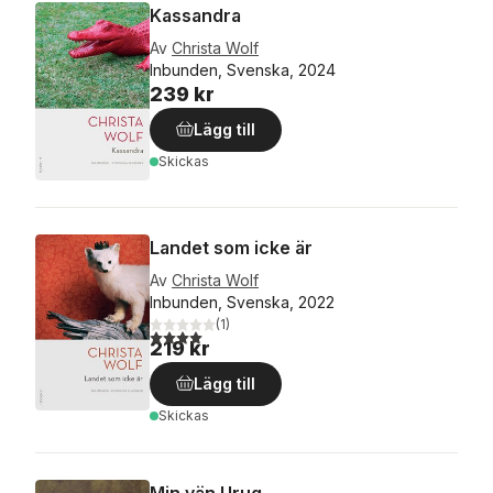
Kassandra
Av
Christa Wolf
Inbunden, Svenska, 2024
239 kr
Lägg till
Skickas
Landet som icke är
Av
Christa Wolf
Inbunden, Svenska, 2022
(
1
)
4,0
utav 5 stjärnor. Totalt antal röster:
219 kr
Lägg till
Skickas
Min vän Urug