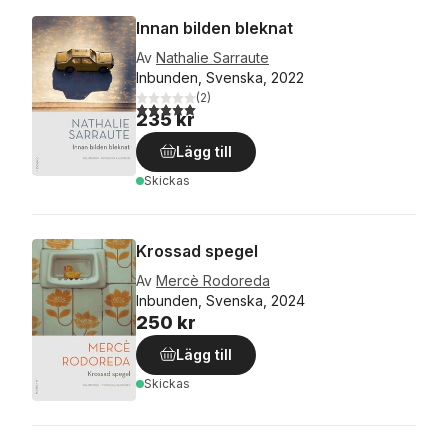
Innan bilden bleknat
Av
Nathalie Sarraute
Inbunden, Svenska, 2022
(
2
)
5,0
utav 5 stjärnor. Totalt antal röster:
235 kr
Lägg till
Skickas
Krossad spegel
Av
Mercè Rodoreda
Inbunden, Svenska, 2024
250 kr
Lägg till
Skickas