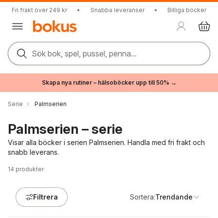
Fri frakt över 249 kr
•
Snabba leveranser
•
Billiga böcker
Sök bok, spel, pussel, penna...
Skapa nya rutiner – hälsoböcker upp till 50% →
Serie
Palmserien
Palmserien – serie
Visar alla böcker i serien Palmserien. Handla med fri frakt och
snabb leverans.
14
produkter
Filtrera
Sortera:
Trendande