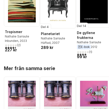
Del 14
Del 4
Tropismer
De gyllene
Planetariet
Nathalie Sarraute
frukterna
Nathalie Sarraute
Inbunden
, 2023
Nathalie Sarraute
Häftad
, 2007
(
2
)
E-bok
2012
289 kr
4,5
utav 5 stjärnor. Totalt antal röster:
227 kr
(
1
)
4,0
utav 5 stjärnor. Tota
99 kr
Hoppa över listan
Mer från samma serie