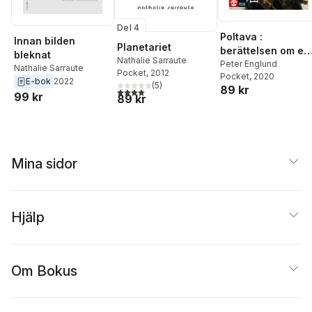
Del 4
Poltava :
Innan bilden
Planetariet
berättelsen om en
bleknat
Nathalie Sarraute
armés undergång
Peter Englund
Nathalie Sarraute
Pocket
, 2012
Pocket
, 2020
E-bok
2022
(
5
)
89 kr
4,0
utav 5 stjärnor. Totalt antal röster:
99 kr
89 kr
Mina sidor
Hjälp
Om Bokus