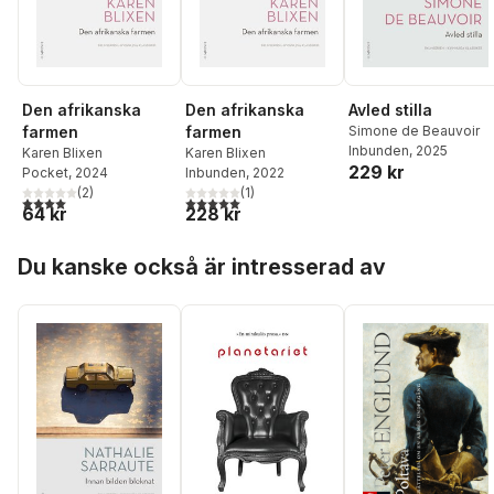
Den afrikanska
Den afrikanska
Avled stilla
farmen
farmen
Simone de Beauvoir
Inbunden
, 2025
Karen Blixen
Karen Blixen
229 kr
Pocket
, 2024
Inbunden
, 2022
(
2
)
(
1
)
4,0
utav 5 stjärnor. Totalt antal röster:
5,0
utav 5 stjärnor. Totalt antal röster:
64 kr
228 kr
Hoppa över listan
Du kanske också är intresserad av