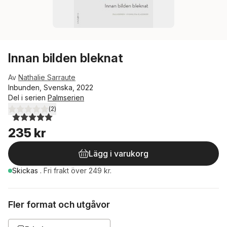
Innan bilden bleknat
Av
Nathalie Sarraute
Inbunden, Svenska, 2022
Del i serien
Palmserien
(
2
)
5,0
utav 5 stjärnor. Totalt antal röster:
235 kr
Lägg i varukorg
Skickas
.
Fri frakt över 249 kr.
Fler format och utgåvor