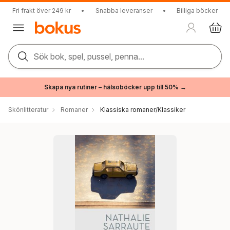
Fri frakt över 249 kr
•
Snabba leveranser
•
Billiga böcker
Sök bok, spel, pussel, penna...
Skapa nya rutiner – hälsoböcker upp till 50% →
Skönlitteratur
Romaner
Klassiska romaner/Klassiker