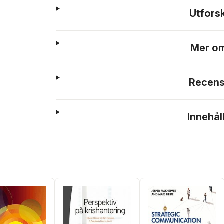
Utfors
Mer om
Recens
Innehål