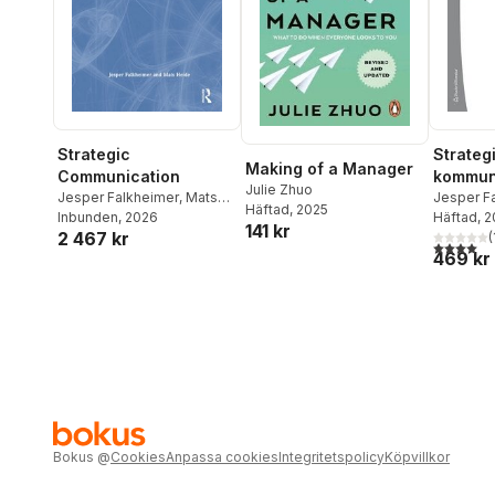
Strategic
Strateg
Making of a Manager
Communication
kommuni
Julie Zhuo
Jesper Falkheimer
,
Mats
introdu
Jesper F
Häftad
, 2025
Heide
Inbunden
, 2026
Heide
Häftad
, 
141 kr
2 467 kr
(
4,0
utav 5 
469 kr
Bokus
@
Cookies
Anpassa cookies
Integritetspolicy
Köpvillkor