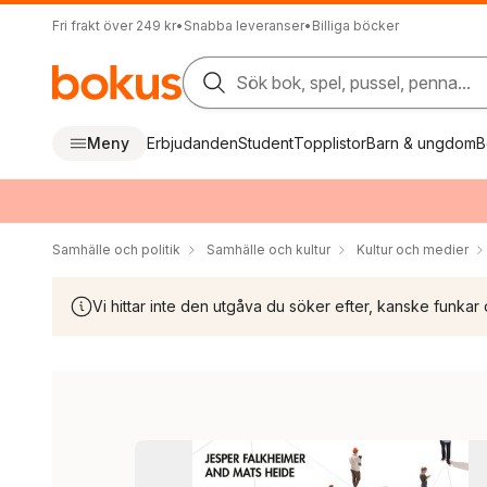
Fri frakt över 249 kr
•
Snabba leveranser
•
Billiga böcker
Sök bok, spel, pussel, penna...
Meny
Erbjudanden
Student
Topplistor
Barn & ungdom
B
Samhälle och politik
Samhälle och kultur
Kultur och medier
Vi hittar inte den utgåva du söker efter, kanske funkar 