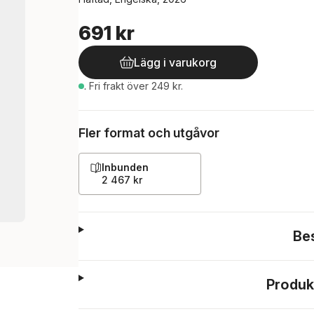
691 kr
Lägg i varukorg
.
Fri frakt över 249 kr.
Fler format och utgåvor
Inbunden
2 467 kr
Be
Produk