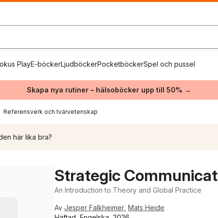
okus Play
E-böcker
Ljudböcker
Pocketböcker
Spel och pussel
Skapa nya rutiner – hälsoböcker upp till 50% →
Referensverk och tvärvetenskap
den här lika bra?
Strategic Communicat
An Introduction to Theory and Global Practice
Av
Jesper Falkheimer
,
Mats Heide
Häftad, Engelska, 2026