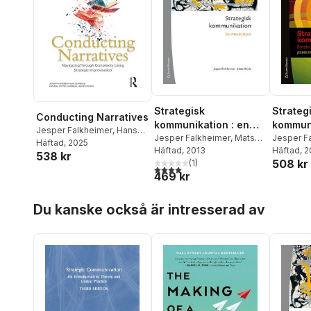
Strategisk
Strateg
Conducting Narratives
kommunikation : en
kommuni
Jesper Falkheimer
,
Hans
introduktion
Jesper Falkheimer
,
Mats
Forskni
Jesper F
Gennerud
Häftad
, 2025
,
Katarina Gentzel
Heide
Häftad
, 2013
Heide
Häftad
,
, 2
Ce
538 kr
Sandberg
,
Mats Tyrstrup
508 kr
(
1
)
Edward D
4,0
utav 5 stjärnor. Totalt antal röster:
469 kr
Eriksson
,
Fredriks
Hoppa över listan
Johanss
Du kanske också är intresserad av
Larsåke 
Nothhaft
Josef Pal
Rosenqvi
Simonss
Strömbä
Sara Von 