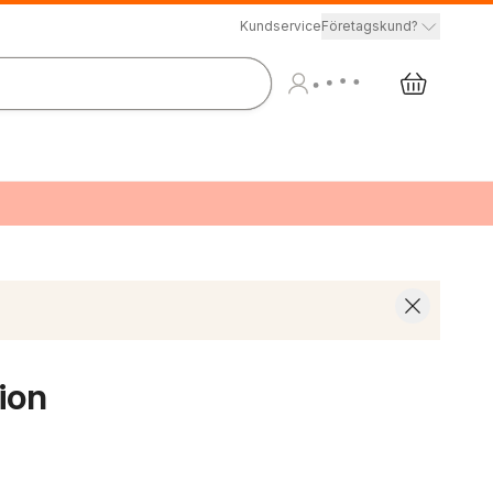
Kundservice
Företagskund?
ion