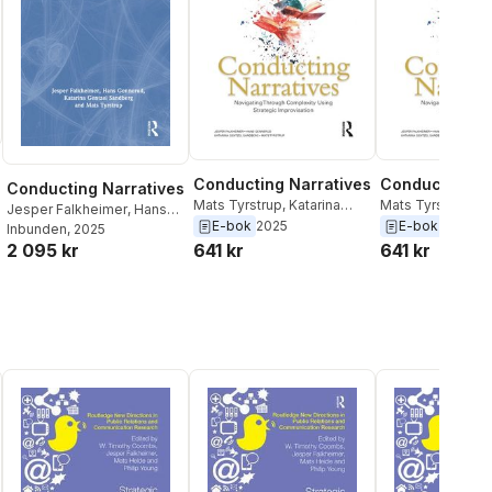
Conducting Narratives
Conducting Na
Conducting Narratives
Mats Tyrstrup
,
Katarina
Mats Tyrstrup
,
Ka
Jesper Falkheimer
,
Hans
Gentzel Sandberg
,
Hans
Gentzel Sandber
E-bok
2025
E-bok
2025
Gennerud
Inbunden
, 2025
,
Katarina Gentzel
Gennerud
,
Jesper
Gennerud
,
Jespe
641 kr
641 kr
2 095 kr
Sandberg
,
Mats Tyrstrup
Falkheimer
Falkheimer