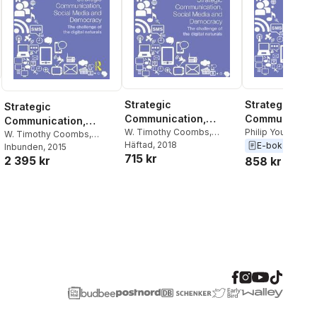
Strategic
Strategic
Strategic
Communication,
Communicatio
Communication,
Social Media and
W. Timothy Coombs
,
Social Media 
Philip Young
,
Mat
Social Media and
W. Timothy Coombs
,
Jesper Falkheimer
Häftad
, 2018
,
Mats
Jesper Falkheim
E-bok
2015
Democracy
Democracy
Jesper Falkheimer
Inbunden
, 2015
,
Mats
Democracy
715 kr
Heide
,
Philip Young
Timothy Coomb
2 395 kr
Heide
,
Philip Young
858 kr