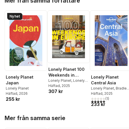
Mer från samma författare
Nyhet
Lonely Planet 100
Weekends in
Lonely Planet
Lonely Planet
Europe
Lonely Planet
,
Lonely
Japan
Central Asia
Planet
Häftad
, 2025
Lonely Planet
Lonely Planet
,
Bradley
307 kr
Häftad
, 2026
Mayhew
Häftad
, 2025
,
Mark Elliott
,
255 kr
Anna Kaminski
(
1
)
,
5,0
utav 5 stjärnor. Tota
233 kr
Stephen Lioy
Hoppa över listan
Mer från samma serie