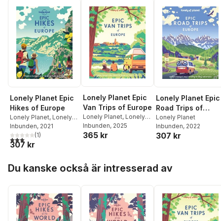
Lonely Planet Epic
Lonely Planet Epic
Lonely Planet Epic
Van Trips of Europe
Hikes of Europe
Road Trips of
Lonely Planet
,
Lonely
Lonely Planet
,
Lonely
Europe
Lonely Planet
Planet
Inbunden
, 2025
Planet
Inbunden
, 2021
Inbunden
, 2022
365 kr
307 kr
(
1
)
3,0
utav 5 stjärnor. Totalt antal röster:
307 kr
Hoppa över listan
Du kanske också är intresserad av