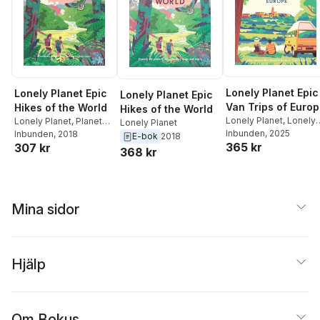
Lonely Planet Epic
Lonely Planet Epic
Lonely Planet Epic
Van Trips of Euro
Hikes of the World
Hikes of the World
Lonely Planet
,
Lonely
Lonely Planet
,
Planet
Lonely Planet
Planet
Inbunden
, 2025
Lonely
Inbunden
, 2018
E-bok
2018
365 kr
307 kr
368 kr
Mina sidor
Hjälp
Om Bokus