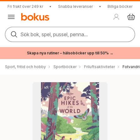
Fri frakt över 249 kr
•
Snabba leveranser
•
Billiga böcker
Sök bok, spel, pussel, penna...
Skapa nya rutiner – hälsoböcker upp till 50% →
Sport, fritid och hobby
Sportböcker
Friluftsaktiviteter
Fotvandr