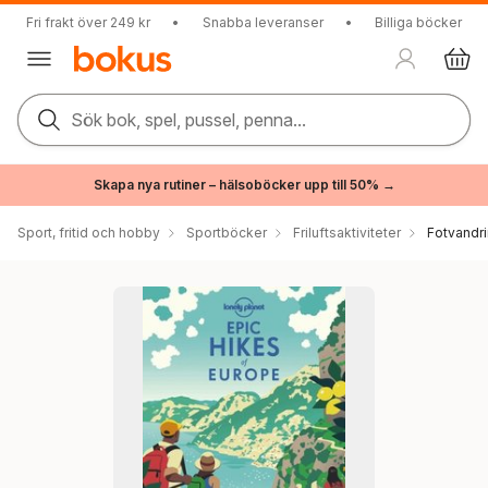
Fri frakt över 249 kr
•
Snabba leveranser
•
Billiga böcker
Sök bok, spel, pussel, penna...
Skapa nya rutiner – hälsoböcker upp till 50% →
Sport, fritid och hobby
Sportböcker
Friluftsaktiviteter
Fotvandr