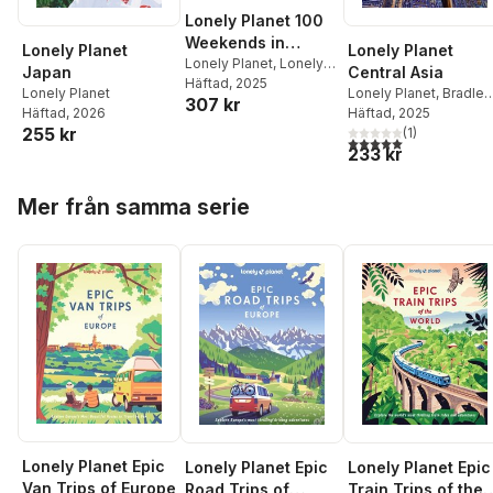
Lonely Planet 100
Weekends in
Lonely Planet
Lonely Planet
Europe
Lonely Planet
,
Lonely
Japan
Central Asia
Planet
Häftad
, 2025
Lonely Planet
Lonely Planet
,
Bradley
307 kr
Häftad
, 2026
Mayhew
Häftad
, 2025
,
Mark Elliott
,
255 kr
Anna Kaminski
(
1
)
,
5,0
utav 5 stjärnor. Tota
233 kr
Stephen Lioy
Hoppa över listan
Mer från samma serie
Lonely Planet Epic
Lonely Planet Epic
Lonely Planet Epic
Van Trips of Europe
Train Trips of the
Road Trips of