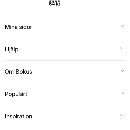
4,3
utav 5 stjärnor. Totalt antal röster:
64 kr
Mina sidor
Hjälp
Om Bokus
Populärt
Inspiration