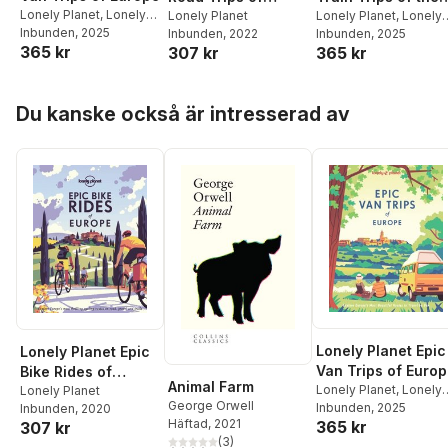
Lonely Planet
,
Lonely
World
Lonely Planet
,
Lonely
Europe
Lonely Planet
Planet
Inbunden
, 2025
Planet
Inbunden
, 2025
Inbunden
, 2022
365 kr
365 kr
307 kr
Hoppa över listan
Du kanske också är intresserad av
Lonely Planet Epic
Lonely Planet Epic
Van Trips of Euro
Bike Rides of
Animal Farm
Lonely Planet
,
Lonely
Europe
Lonely Planet
George Orwell
Planet
Inbunden
, 2025
Inbunden
, 2020
Häftad
, 2021
365 kr
307 kr
(
3
)