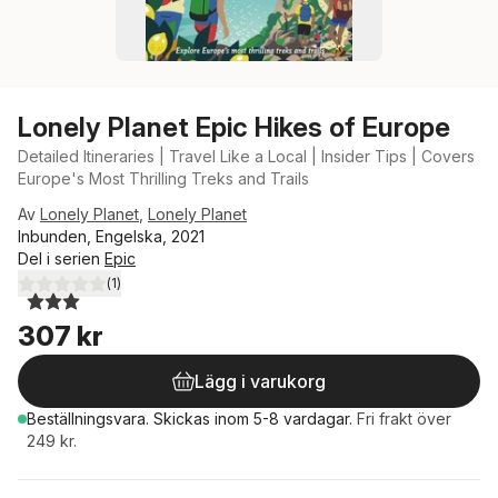
Lonely Planet Epic Hikes of Europe
Detailed Itineraries | Travel Like a Local | Insider Tips | Covers
Europe's Most Thrilling Treks and Trails
Av
Lonely Planet
,
Lonely Planet
Inbunden, Engelska, 2021
Del i serien
Epic
(
1
)
3,0
utav 5 stjärnor. Totalt antal röster:
307 kr
Lägg i varukorg
Beställningsvara.
Skickas
inom 5-8 vardagar
.
Fri frakt över
249 kr.