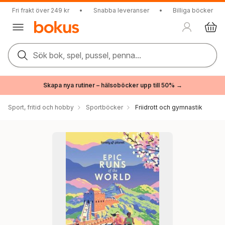
Fri frakt över 249 kr
•
Snabba leveranser
•
Billiga böcker
Sök bok, spel, pussel, penna...
Skapa nya rutiner – hälsoböcker upp till 50% →
Sport, fritid och hobby
Sportböcker
Friidrott och gymnastik