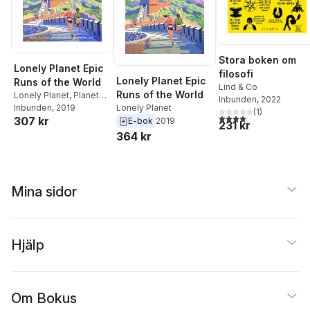
Stora boken om
Lonely Planet Epic
filosofi
Lonely Planet Epic
Runs of the World
Lind & Co
Runs of the World
Lonely Planet
,
Planet
Inbunden
, 2022
Lonely Planet
Lonely
Inbunden
, 2019
(
1
)
4,0
utav 5 stjärnor. Tota
307 kr
E-bok
2019
231 kr
364 kr
Mina sidor
Hjälp
Om Bokus