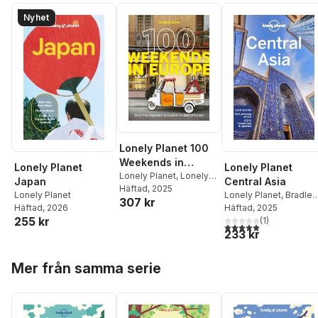
Nyhet
Lonely Planet 100
Weekends in
Lonely Planet
Lonely Planet
Europe
Lonely Planet
,
Lonely
Japan
Central Asia
Planet
Häftad
, 2025
Lonely Planet
Lonely Planet
,
Bradley
307 kr
Häftad
, 2026
Mayhew
Häftad
, 2025
,
Mark Elliott
,
255 kr
Anna Kaminski
(
1
)
,
5,0
utav 5 stjärnor. Tota
233 kr
Stephen Lioy
Hoppa över listan
Mer från samma serie