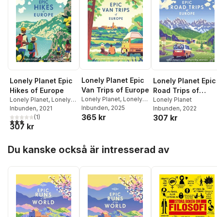
Lonely Planet Epic
Lonely Planet Epic
Lonely Planet Epic
Van Trips of Europe
Hikes of Europe
Road Trips of
Lonely Planet
,
Lonely
Lonely Planet
,
Lonely
Europe
Lonely Planet
Planet
Inbunden
, 2025
Planet
Inbunden
, 2021
Inbunden
, 2022
365 kr
307 kr
(
1
)
3,0
utav 5 stjärnor. Totalt antal röster:
307 kr
Hoppa över listan
Du kanske också är intresserad av