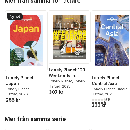
Mer från samma författare
Nyhet
Lonely Planet 100
Weekends in
Lonely Planet
Lonely Planet
Europe
Lonely Planet
,
Lonely
Japan
Central Asia
Planet
Häftad
, 2025
Lonely Planet
Lonely Planet
,
Bradley
307 kr
Häftad
, 2026
Mayhew
Häftad
, 2025
,
Mark Elliott
,
255 kr
Anna Kaminski
(
1
)
,
5,0
utav 5 stjärnor. Tota
233 kr
Stephen Lioy
Hoppa över listan
Mer från samma serie