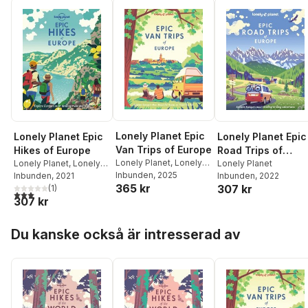
Lonely Planet Epic
Lonely Planet Epic
Lonely Planet Epic
Van Trips of Europe
Hikes of Europe
Road Trips of
Lonely Planet
,
Lonely
Lonely Planet
,
Lonely
Europe
Lonely Planet
Planet
Inbunden
, 2025
Planet
Inbunden
, 2021
Inbunden
, 2022
365 kr
307 kr
(
1
)
3,0
utav 5 stjärnor. Totalt antal röster:
307 kr
Hoppa över listan
Du kanske också är intresserad av