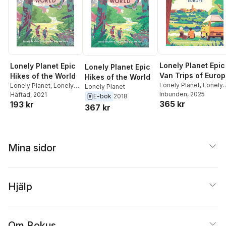
Lonely Planet Epic
Lonely Planet Epic
Lonely Planet Epic
Van Trips of Euro
Hikes of the World
Hikes of the World
Lonely Planet
,
Lonely
Lonely Planet
,
Lonely
Lonely Planet
Planet
Inbunden
, 2025
Planet
Häftad
, 2021
E-bok
2018
365 kr
193 kr
367 kr
Mina sidor
Hjälp
Om Bokus