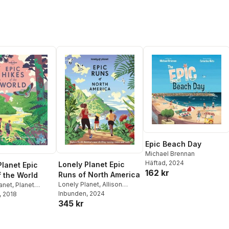
Epic Beach Day
Michael Brennan
Häftad
, 2024
Lonely Planet Epic
Planet Epic
162 kr
Runs of North America
f the World
Lonely Planet
,
Allison
anet
,
Planet
Burtka
Inbunden
,
Stephanie Case
, 2024
,
, 2018
345 kr
Alison Mariella Désir
,
Cindy
Kuzma
,
Mark Remy
,
Jinghuan Liu Tervalon
,