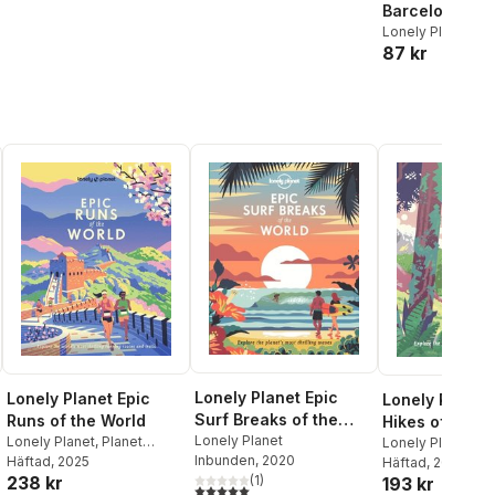
Barcelona Cit
Lonely Planet
87 kr
Lonely Planet Epic
Lonely Planet Epic
Lonely Planet 
Surf Breaks of the
Runs of the World
Hikes of the W
World
Lonely Planet
Lonely Planet
,
Planet
Lonely Planet
,
Lo
Inbunden
, 2020
Lonely
Häftad
, 2025
Planet
Häftad
, 2021
(
1
)
238 kr
193 kr
5,0
utav 5 stjärnor. Totalt antal röster: