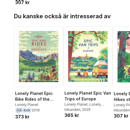
307 kr
Hoppa över listan
Du kanske också är intresserad av
Lonely Planet Epic Van
Lonely Planet Epic
Lonely 
Trips of Europe
Bike Rides of the
Hikes o
Lonely Planet
,
Lonely
Americas
Lonely Planet
Lonely Pl
Planet
Inbunden
, 2025
Lonely
Inbunden
E-bok
2019
365 kr
307 kr
373 kr