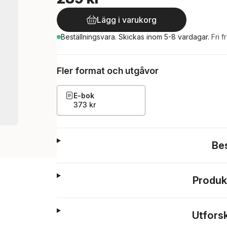
Lägg i varukorg
Beställningsvara.
Skickas
inom 5-8 vardagar
.
Fri f
Fler format och utgåvor
E-bok
373 kr
Be
Produk
Utfors