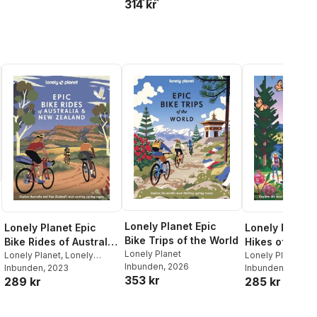
314 kr
Lonely Planet Epic
Lonely Planet Epic
Lonely Planet 
Bike Trips of the World
Bike Rides of Australia
Hikes of the 
Lonely Planet
and New Zealand
Lonely Planet
,
Lonely
Lonely Planet
,
Ch
Inbunden
, 2026
Planet
Inbunden
, 2023
Pitts
Inbunden
,
Clifton Wilk
, 2022
353 kr
289 kr
285 kr
Polly Thomas