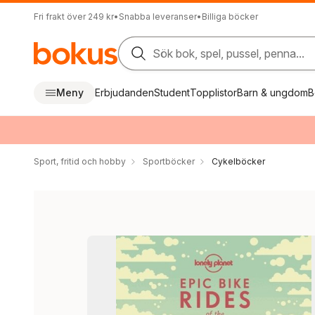
Fri frakt över 249 kr
•
Snabba leveranser
•
Billiga böcker
Sök bok, spel, pussel, penna...
Meny
Erbjudanden
Student
Topplistor
Barn & ungdom
B
Sport, fritid och hobby
Sportböcker
Cykelböcker