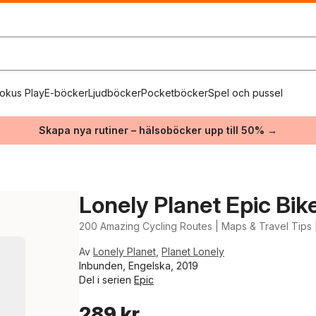
okus Play
E-böcker
Ljudböcker
Pocketböcker
Spel och pussel
Skapa nya rutiner – hälsoböcker upp till 50% →
Lonely Planet Epic Bik
200 Amazing Cycling Routes | Maps & Travel Tips 
Av
Lonely Planet
,
Planet Lonely
Inbunden, Engelska, 2019
Del i serien
Epic
289 kr