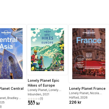
Lonely Planet Epic
Hikes of Europe
Planet Central
Lonely Planet France
Lonely Planet
,
Lonely
Lonely Planet
,
Nicola
Planet
Inbunden
, 2021
Williams
Häftad
, 2026
,
Jean-Bernard
anet
,
Bradley
(
1
)
3,0
utav 5 stjärnor. Totalt antal röster:
226 kr
Carillet
,
Cyrena Lee
,
2025
Mark Elliott
,
Anna
307 kr
Daphne Leprince-Ringuet
,
,
1
Stephen Lioy
)
stjärnor. Totalt antal röster: