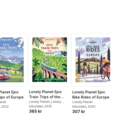
Chrissie McClatchie
,
Anna
Richards
,
Daniel Robinson
,
Madeleine Rothery
,
Paul
Stafford
,
Ryan Ver
Berkmoes
,
Mary Winston
Nicklin
Lonely Planet Epic
Planet Epic
Lonely Planet Epic
Train Trips of the
ips of Europe
Bike Rides of Europe
World
Lonely Planet
,
Lonely
anet
Lonely Planet
Planet
Inbunden
, 2025
, 2022
Inbunden
, 2020
365 kr
307 kr