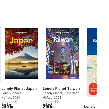
Lonely Planet Japan
Lonely Planet Taiwan
Lonely Planet
Lonely Planet
,
Piera Chen
,
Häftad
, 2024
Dinah Gardner
Häftad
, 2023
(
5
)
(
1
)
4,2
utav 5 stjärnor. Totalt antal röster:
4,0
utav 5 stjärnor. Totalt antal röster:
249 kr
215 kr
Lonely Planet