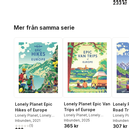
233 kr
Hoppa över listan
Mer från samma serie
Lonely Planet Epic Van
Lonely Planet Epic
Lonely 
Trips of Europe
Hikes of Europe
Road Tr
Lonely Planet
,
Lonely
Lonely Planet
,
Lonely
Lonely Pl
Planet
Inbunden
, 2025
Planet
Inbunden
, 2021
Inbunden
365 kr
307 kr
(
1
)
3,0
utav 5 stjärnor. Totalt antal röster: