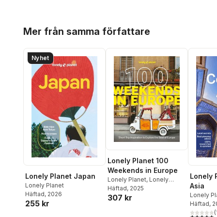
Hoppa över listan
Mer från samma författare
Nyhet
Lonely Planet 100
Weekends in Europe
Lonely Planet Japan
Lonely 
Lonely Planet
,
Lonely
Lonely Planet
Asia
Planet
Häftad
, 2025
Häftad
, 2026
Lonely Pl
307 kr
255 kr
Mayhew
Häftad
, 
,
Kaminski
(
5,0
utav 5 