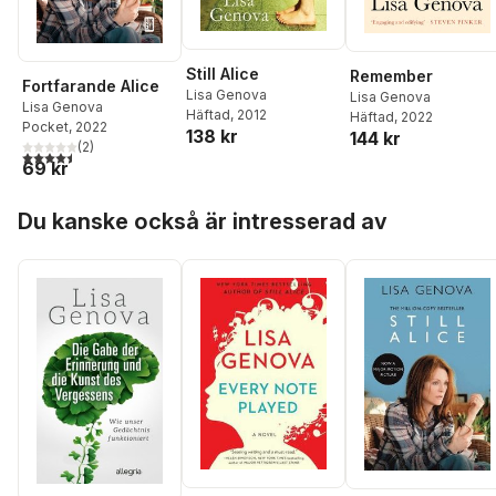
Still Alice
Remember
Fortfarande Alice
Lisa Genova
Lisa Genova
Lisa Genova
Häftad
, 2012
Häftad
, 2022
Pocket
, 2022
138 kr
144 kr
(
2
)
4,5
utav 5 stjärnor. Totalt antal röster:
69 kr
Hoppa över listan
Du kanske också är intresserad av