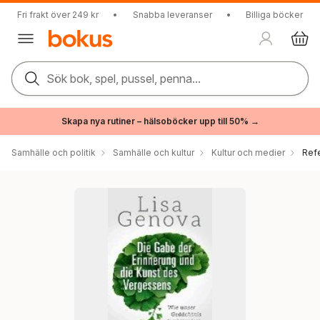
Fri frakt över 249 kr
•
Snabba leveranser
•
Billiga böcker
Sök bok, spel, pussel, penna...
Skapa nya rutiner – hälsoböcker upp till 50% →
Samhälle och politik
Samhälle och kultur
Kultur och medier
Ref