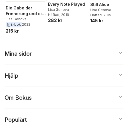
Every Note Played
Still Alice
Die Gabe der
Lisa Genova
Lisa Genova
Erinnerung und die
Häftad
, 2019
Häftad
, 2015
Kunst des
Lisa Genova
282 kr
145 kr
E-bok
2022
Vergessens
215 kr
Mina sidor
Hjälp
Om Bokus
Populärt