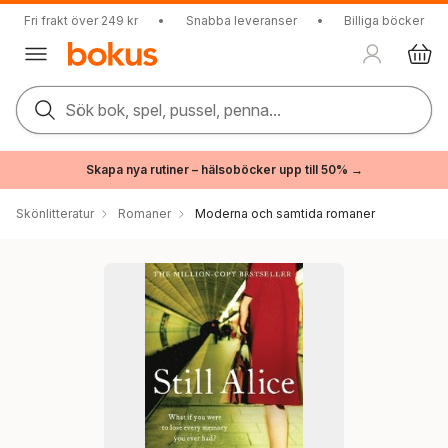
Fri frakt över 249 kr
•
Snabba leveranser
•
Billiga böcker
Sök bok, spel, pussel, penna...
Skapa nya rutiner – hälsoböcker upp till 50% →
Skönlitteratur
Romaner
Moderna och samtida romaner