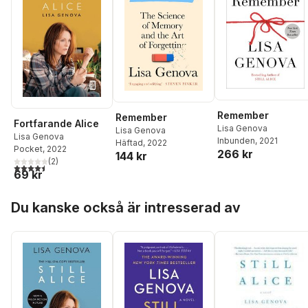
Remember
Remember
Fortfarande Alice
Lisa Genova
Lisa Genova
Lisa Genova
Inbunden
, 2021
Häftad
, 2022
Pocket
, 2022
266 kr
144 kr
(
2
)
4,5
utav 5 stjärnor. Totalt antal röster:
69 kr
Hoppa över listan
Du kanske också är intresserad av