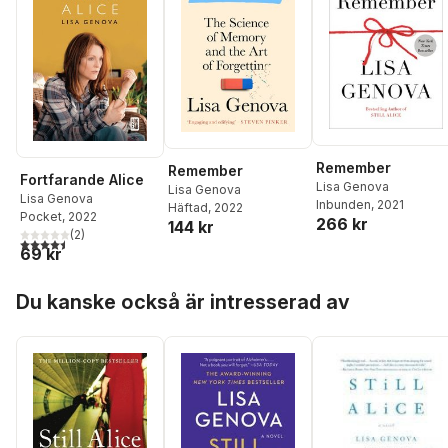
Remember
Remember
Fortfarande Alice
Lisa Genova
Lisa Genova
Lisa Genova
Inbunden
, 2021
Häftad
, 2022
Pocket
, 2022
266 kr
144 kr
(
2
)
4,5
utav 5 stjärnor. Totalt antal röster:
69 kr
Hoppa över listan
Du kanske också är intresserad av