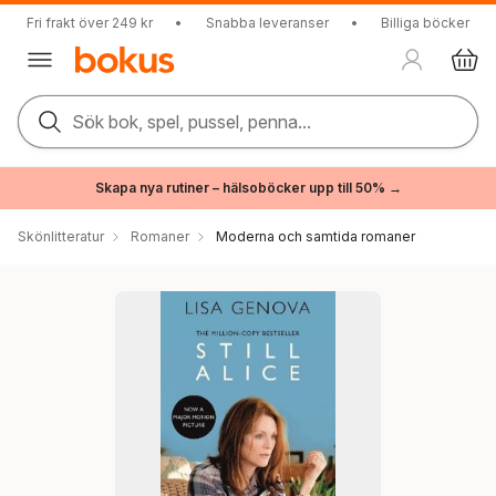
Fri frakt över 249 kr
•
Snabba leveranser
•
Billiga böcker
Sök bok, spel, pussel, penna...
Skapa nya rutiner – hälsoböcker upp till 50% →
Skönlitteratur
Romaner
Moderna och samtida romaner