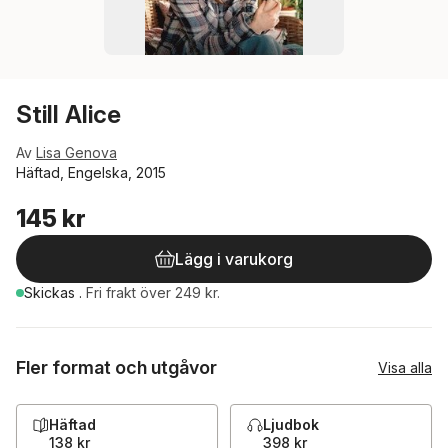
Still Alice
Av
Lisa Genova
Häftad, Engelska, 2015
145 kr
Lägg i varukorg
Skickas
.
Fri frakt över 249 kr.
Fler format och utgåvor
Visa alla
Häftad
Ljudbok
138 kr
398 kr