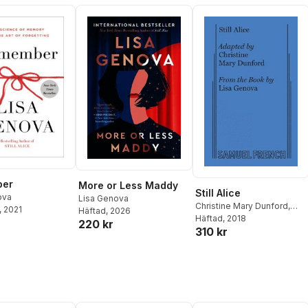
ber
More or Less Maddy
Still Alice
ova
Lisa Genova
Christine Mary Dunford
,
, 2021
Häftad
, 2026
Lisa Genova
Häftad
, 2018
220 kr
310 kr