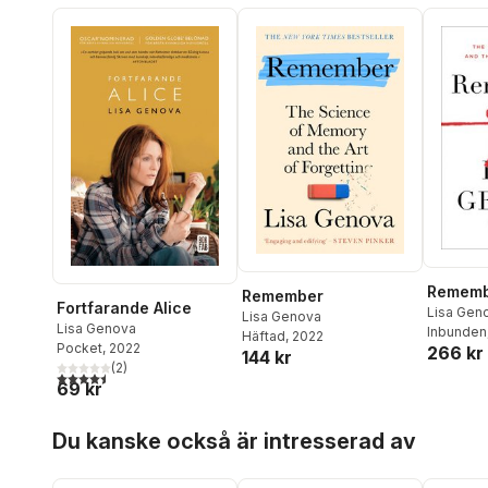
Remem
Remember
Fortfarande Alice
Lisa Gen
Lisa Genova
Lisa Genova
Inbunden
Häftad
, 2022
Pocket
, 2022
266 kr
144 kr
(
2
)
4,5
utav 5 stjärnor. Totalt antal röster:
69 kr
Hoppa över listan
Du kanske också är intresserad av