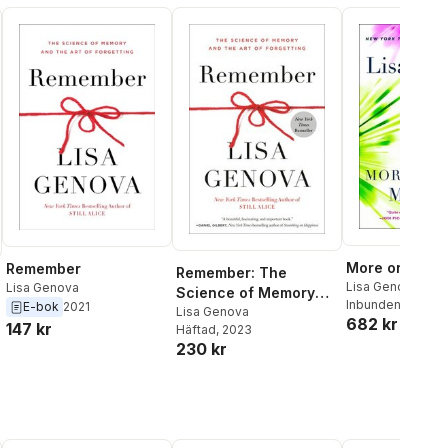
More or Less
Remember
Remember: The
Lisa Genova
Lisa Genova
Science of Memory
Inbunden
, 2025
E-bok
2021
and the Art of
Lisa Genova
682 kr
147 kr
Häftad
, 2023
Forgetting
230 kr