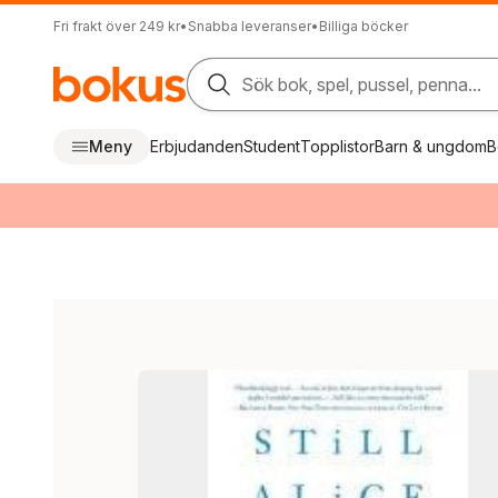
Fri frakt över 249 kr
•
Snabba leveranser
•
Billiga böcker
Sök bok, spel, pussel, penna...
Meny
Erbjudanden
Student
Topplistor
Barn & ungdom
B