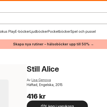
okus Play
E-böcker
Ljudböcker
Pocketböcker
Spel och pussel
Skapa nya rutiner – hälsoböcker upp till 50% →
Still Alice
Av
Lisa Genova
Häftad, Engelska, 2015
416 kr
Lägg i varukorg