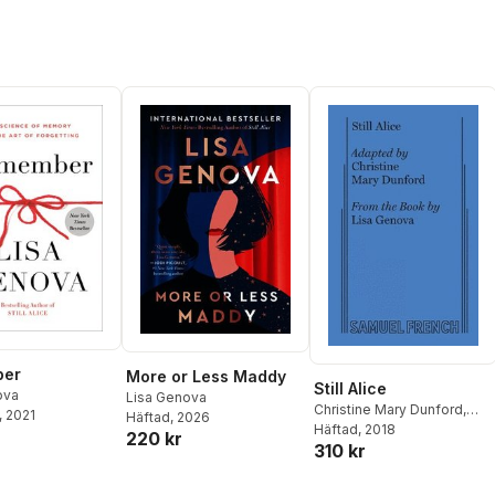
ber
More or Less Maddy
Still Alice
ova
Lisa Genova
Christine Mary Dunford
,
, 2021
Häftad
, 2026
Lisa Genova
Häftad
, 2018
220 kr
310 kr