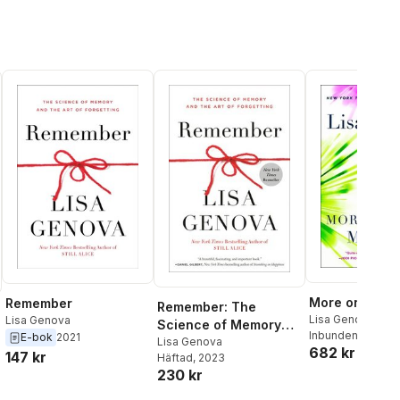
More or Less
Remember
Remember: The
Lisa Genova
Lisa Genova
Science of Memory
Inbunden
, 2025
E-bok
2021
and the Art of
Lisa Genova
682 kr
147 kr
Häftad
, 2023
Forgetting
230 kr