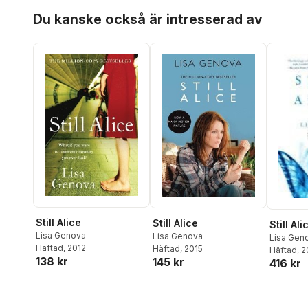
Hoppa över listan
Du kanske också är intresserad av
Still Alice
Still Alice
Still Ali
Lisa Genova
Lisa Genova
Lisa Gen
Häftad
, 2012
Häftad
, 2015
Häftad
, 
138 kr
145 kr
416 kr