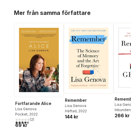
Hoppa över listan
Mer från samma författare
Remem
Remember
Fortfarande Alice
Lisa Gen
Lisa Genova
Lisa Genova
Inbunden
Häftad
, 2022
Pocket
, 2022
266 kr
144 kr
(
2
)
4,5
utav 5 stjärnor. Totalt antal röster:
69 kr