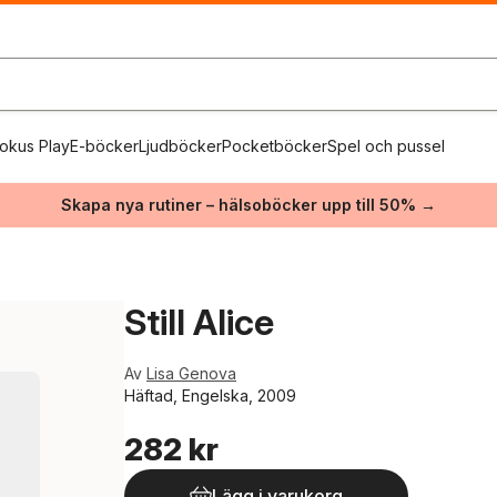
okus Play
E-böcker
Ljudböcker
Pocketböcker
Spel och pussel
Skapa nya rutiner – hälsoböcker upp till 50% →
Still Alice
Av
Lisa Genova
Häftad, Engelska, 2009
282 kr
Lägg i varukorg