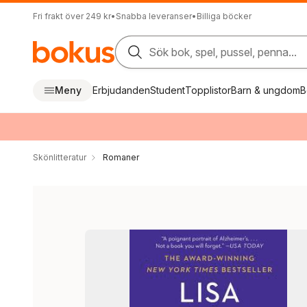
Fri frakt över 249 kr
•
Snabba leveranser
•
Billiga böcker
Sök bok, spel, pussel, penna...
Meny
Erbjudanden
Student
Topplistor
Barn & ungdom
B
Skönlitteratur
Romaner