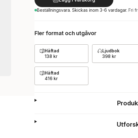
Beställningsvara.
Skickas
inom 3-6 vardagar
.
Fri f
Fler format och utgåvor
Häftad
Ljudbok
138 kr
398 kr
Häftad
416 kr
Produk
Utfors