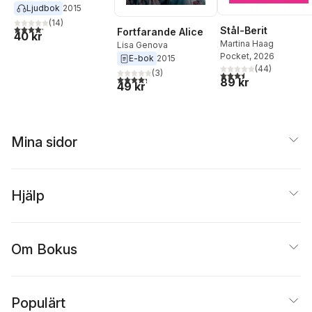
Ljudbok
2015
(
14
)
4,2
utav 5 stjärnor. Totalt antal röster:
Stål-Berit
Fortfarande Alice
40 kr
Martina Haag
Lisa Genova
Pocket
, 2026
E-bok
2015
(
44
)
(
3
)
3,5
utav 5 stjärnor. Tota
4,3
utav 5 stjärnor. Totalt antal röster:
89 kr
49 kr
Mina sidor
Hjälp
Om Bokus
Populärt