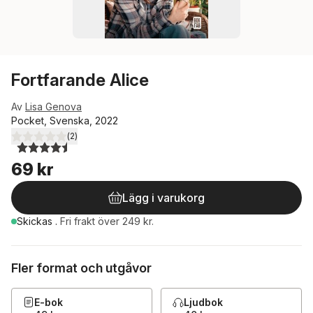
Fortfarande Alice
Av
Lisa Genova
Pocket, Svenska, 2022
(
2
)
4,5
utav 5 stjärnor. Totalt antal röster:
69 kr
Lägg i varukorg
Skickas
.
Fri frakt över 249 kr.
Fler format och utgåvor
E-bok
Ljudbok