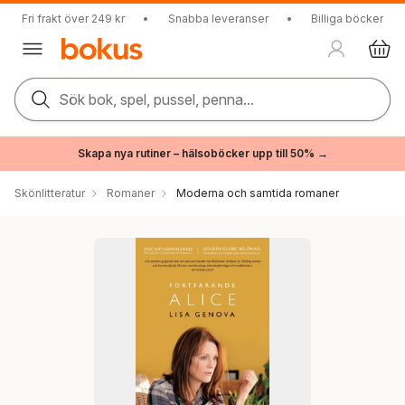
Fri frakt över 249 kr
•
Snabba leveranser
•
Billiga böcker
Sök bok, spel, pussel, penna...
Skapa nya rutiner – hälsoböcker upp till 50% →
Skönlitteratur
Romaner
Moderna och samtida romaner