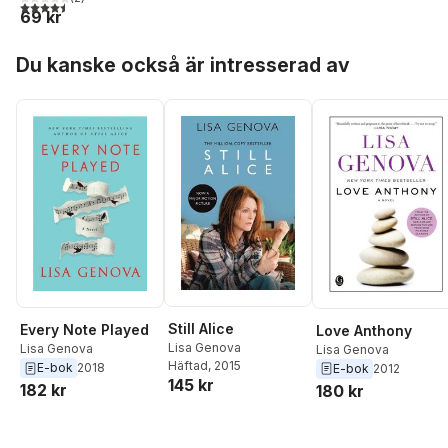
4,5
utav 5 stjärnor. Totalt antal röster:
69 kr
Hoppa över listan
Du kanske också är intresserad av
Still Alice
Every Note Played
Love Anthony
Lisa Genova
Lisa Genova
Lisa Genova
Häftad
, 2015
E-bok
2018
E-bok
2012
145 kr
182 kr
180 kr