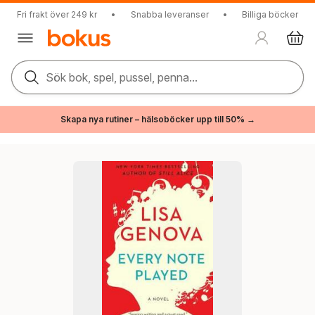
Fri frakt över 249 kr
•
Snabba leveranser
•
Billiga böcker
Sök bok, spel, pussel, penna...
Skapa nya rutiner – hälsoböcker upp till 50% →