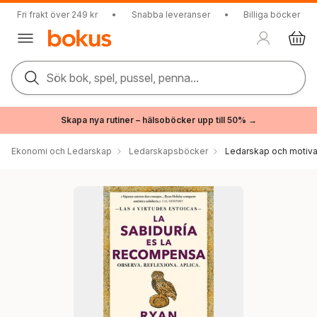
Fri frakt över 249 kr
•
Snabba leveranser
•
Billiga böcker
Sök bok, spel, pussel, penna...
Skapa nya rutiner – hälsoböcker upp till 50% →
Ekonomi och Ledarskap
Ledarskapsböcker
Ledarskap och motiva