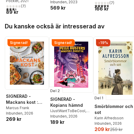
Pocket
, 2021
motgångar till
Hanselman
Inbunden
, 2023
(
7
)
4,7
utav 5 stjärnor. Tota
(
7
)
569 kr
segrar
166 kr
3,4
utav 5 stjärnor. Totalt antal röster:
89 kr
Hoppa över listan
Du kanske också är intresserad av
Signerad!
Signerad!
-19%
Del 2
SIGNERAD -
Del 1
SIGNERAD -
Mackans kost :
Kopians hämnd
Smörblommor och
Middagar och
Marcus Frank
IJustWantToBeCool
,
sot
Inbunden
, 2026
matlådor
Joel Adolphson
Inbunden
, 2026
,
Emil
Karin Alfredsson
269 kr
189 kr
Ejdemo Beer
,
Victor
Inbunden
, 2026
Beer
209 kr
259 kr