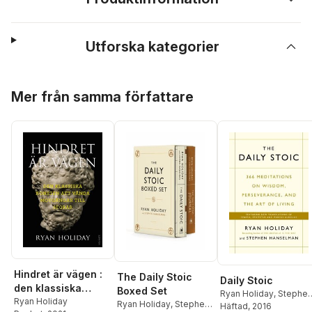
Utforska kategorier
Hoppa över listan
Mer från samma författare
Hindret är vägen :
The Daily Stoic
Daily Stoic
den klassiska
Boxed Set
Ryan Holiday
,
Stephe
konsten att vända
Ryan Holiday
Ryan Holiday
,
Stephen
Hanselman
Häftad
, 2016