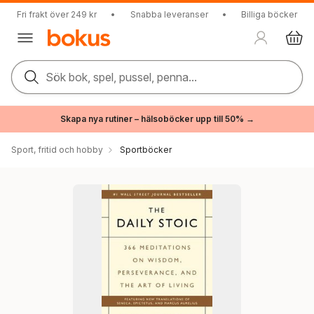
Fri frakt över 249 kr
•
Snabba leveranser
•
Billiga böcker
Sök bok, spel, pussel, penna...
Skapa nya rutiner – hälsoböcker upp till 50% →
Sport, fritid och hobby
Sportböcker