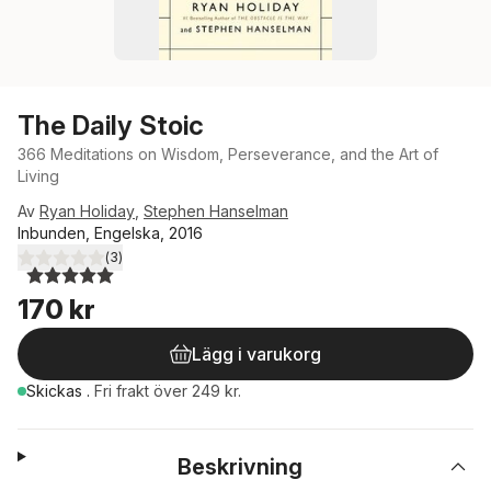
The Daily Stoic
366 Meditations on Wisdom, Perseverance, and the Art of
Living
Av
Ryan Holiday
,
Stephen Hanselman
Inbunden, Engelska, 2016
(
3
)
5,0
utav 5 stjärnor. Totalt antal röster:
170 kr
Lägg i varukorg
Skickas
.
Fri frakt över 249 kr.
Beskrivning