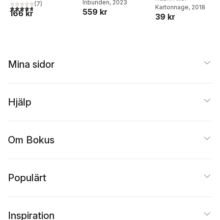
Hanselman
Inbunden
, 2023
(
7
)
Kartonnage
, 2018
4,7
utav 5 stjärnor. Totalt antal röster:
smarta telefon
559 kr
166 kr
39 kr
Mina sidor
Hjälp
Om Bokus
Populärt
Inspiration