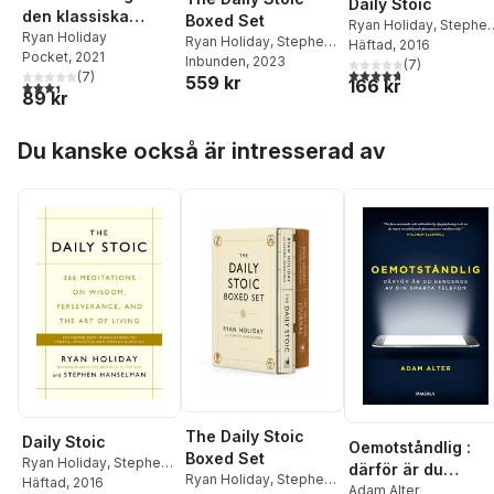
Daily Stoic
den klassiska
Boxed Set
Ryan Holiday
,
Stephe
konsten att vända
Ryan Holiday
Ryan Holiday
,
Stephen
Hanselman
Häftad
, 2016
Pocket
, 2021
motgångar till
Hanselman
Inbunden
, 2023
(
7
)
4,7
utav 5 stjärnor. Tota
(
7
)
559 kr
segrar
166 kr
3,4
utav 5 stjärnor. Totalt antal röster:
89 kr
Hoppa över listan
Du kanske också är intresserad av
The Daily Stoic
Daily Stoic
Oemotståndlig :
Boxed Set
Ryan Holiday
,
Stephen
därför är du
Ryan Holiday
,
Stephen
Hanselman
Häftad
, 2016
beroende av din
Adam Alter