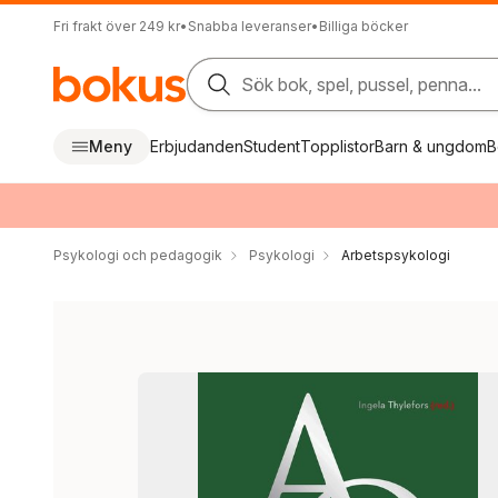
Fri frakt över 249 kr
•
Snabba leveranser
•
Billiga böcker
Sök bok, spel, pussel, penna...
Meny
Erbjudanden
Student
Topplistor
Barn & ungdom
B
Psykologi och pedagogik
Psykologi
Arbetspsykologi