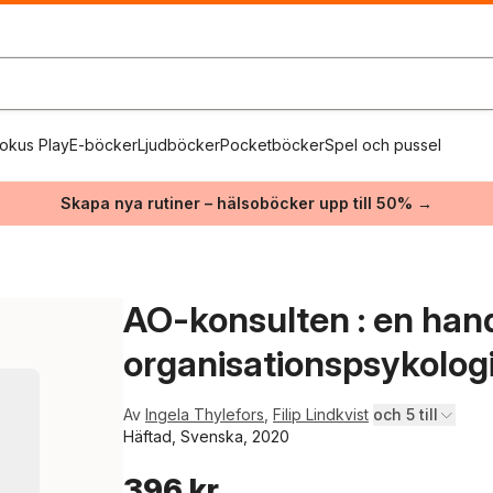
okus Play
E-böcker
Ljudböcker
Pocketböcker
Spel och pussel
Skapa nya rutiner – hälsoböcker upp till 50% →
AO-konsulten : en hand
organisationspsykolog
Av
Ingela Thylefors
,
Filip Lindkvist
och 5 till
Häftad, Svenska, 2020
396 kr