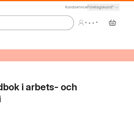
Kundservice
Företagskund?
bok i arbets- och
i