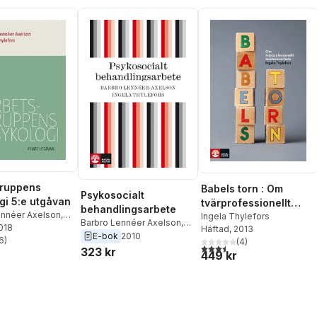
gruppens
Babels torn : Om
Psykosocialt
gi 5:e utgåvan
tvärprofessionellt
behandlingsarbete
ennéer Axelson
,
teamsamarbete
Ingela Thylefors
Barbro Lennéer Axelson
,
ylefors
2018
Häftad
, 2013
Ingela Thylefors
E-bok
2010
6
)
(
4
)
stjärnor. Totalt antal röster:
3,5
utav 5 stjärnor. Totalt ant
323 kr
449 kr