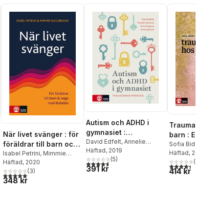
Autism och ADHD i
Traumatiserin
gymnasiet :
När livet svänger : för
barn : En han
tydliggörande
David Edfelt
,
Annelie
föräldrar till barn och
Sofia Bidö
,
Moa
Karlsson
Häftad
, 2019
,
Ann Lindgren
,
pedagogik
Mannheimer
Häftad
, 2018
,
Poa
unga med diabetes
Isabel Petrini
,
Mimmie
Anna Sjölund
(
5
)
Samuelberg
(
5
)
Willebrand
Häftad
, 2020
4,6
utav 5 stjärnor. Totalt antal röster:
4,4
utav 5 stjärnor
391 kr
al röster:
414 kr
(
3
)
5,0
utav 5 stjärnor. Totalt antal röster:
348 kr