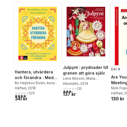
Julpynt : prydnader till
Del 9
Hantera, utvärdera
granen att göra själv
Are You
och förändra : Med
Lena Nilsson
,
Maria
Meetin
lågaffektivt
Bo Hejlskov Elvén
,
Anna
Svedberg
Inbunden
, 2014
Nick Pop
Sjölund
Häftad
, 2018
(
3
)
bemötande och
3,3
utav 5 stjärnor. Totalt antal röster:
Häftad
, 
(
21
)
137 kr
tydliggöra
4,2
utav 5 stjärnor. Totalt antal röster:
130 kr
341 kr