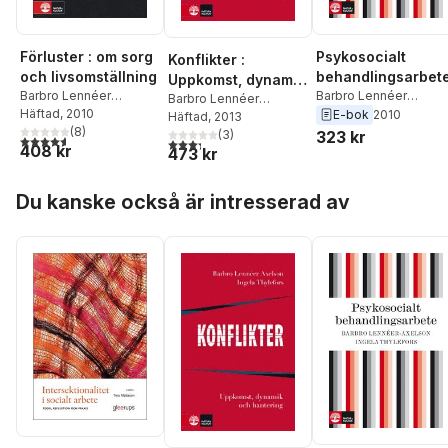
Förluster : om sorg
Psykosocialt
Konflikter :
och livsomställning
behandlingsarbet
Uppkomst, dynamik
Barbro Lennéer
Barbro Lennéer
och hantering
Barbro Lennéer
Axelson
Häftad
, 2010
Axelson
,
Ingela
E-bok
2010
Axelson
Häftad
, 2013
,
Ingela
(
8
)
Thylefors
Thylefors
(
3
)
323 kr
4,6
utav 5 stjärnor. Totalt antal röster:
3,3
utav 5 stjärnor. Totalt antal röster:
408 kr
473 kr
Hoppa över listan
Du kanske också är intresserad av