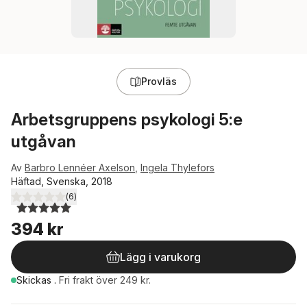
Provläs
Arbetsgruppens psykologi 5:e
utgåvan
Av
Barbro Lennéer Axelson
,
Ingela Thylefors
Häftad, Svenska, 2018
(
6
)
5,0
utav 5 stjärnor. Totalt antal röster:
394 kr
Lägg i varukorg
Skickas
.
Fri frakt över 249 kr.