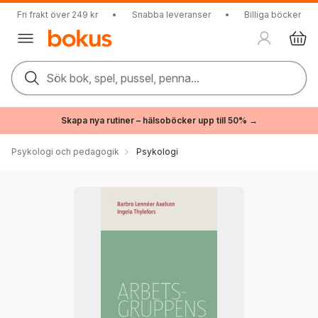
Fri frakt över 249 kr
•
Snabba leveranser
•
Billiga böcker
Sök bok, spel, pussel, penna...
Skapa nya rutiner – hälsoböcker upp till 50% →
Psykologi och pedagogik
Psykologi