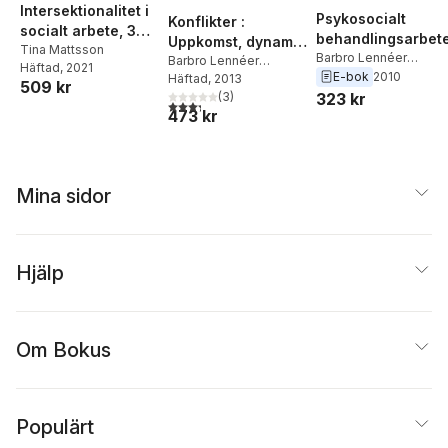
Intersektionalitet i
Psykosocialt
Konflikter :
socialt arbete, 3
behandlingsarbet
Uppkomst, dynamik
uppl
Tina Mattsson
Barbro Lennéer
och hantering
Barbro Lennéer
Häftad
, 2021
Axelson
,
Ingela
E-bok
2010
Axelson
Häftad
, 2013
,
Ingela
509 kr
Thylefors
Thylefors
(
3
)
323 kr
3,3
utav 5 stjärnor. Totalt antal röster:
473 kr
Mina sidor
Hjälp
Om Bokus
Populärt