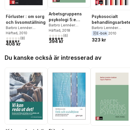
Arbetsgruppens
Förluster : om sorg
Psykosocialt
psykologi 5:e
och livsomställning
behandlingsarbet
utgåvan
Barbro Lennéer
Barbro Lennéer
Barbro Lennéer
Axelson
Häftad
, 2018
,
Ingela
Axelson
Häftad
, 2010
Axelson
,
Ingela
E-bok
2010
Thylefors
(
6
)
5,0
utav 5 stjärnor. Totalt antal röster:
(
8
)
Thylefors
323 kr
4,6
utav 5 stjärnor. Totalt antal röster:
394 kr
408 kr
Hoppa över listan
Du kanske också är intresserad av