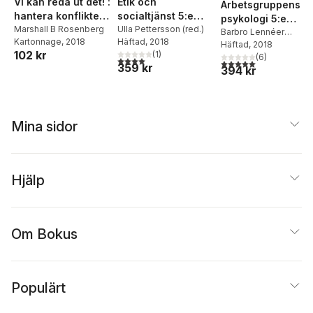
Etik och
Vi kan reda ut det! :
Arbetsgruppens
socialtjänst 5:e
hantera konflikter
psykologi 5:e
uppl : Om
Ulla Pettersson (red.)
på fredliga och
Marshall B Rosenberg
utgåvan
Barbro Lennéer
Häftad
, 2018
Kartonnage
, 2018
förutsättningarna
kraftfulla sätt -
Axelson
Häftad
, 2018
,
Ingela
102 kr
(
1
)
Thylefors
(
6
)
för det sociala
Nonviolent
4,0
utav 5 stjärnor. Totalt antal röster:
5,0
utav 5 stjärnor. Tota
359 kr
394 kr
arbetets etik
Communication i
konflikthantering
och medling
Mina sidor
Hjälp
Om Bokus
Populärt