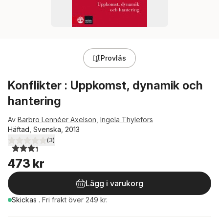
Provläs
Konflikter : Uppkomst, dynamik och
hantering
Av
Barbro Lennéer Axelson
,
Ingela Thylefors
Häftad, Svenska, 2013
(
3
)
3,3
utav 5 stjärnor. Totalt antal röster:
473 kr
Lägg i varukorg
Skickas
.
Fri frakt över 249 kr.