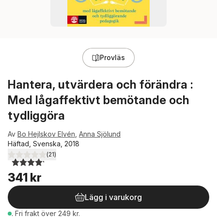
Provläs
Hantera, utvärdera och förändra :
Med lågaffektivt bemötande och
tydliggöra
Av
Bo Hejlskov Elvén
,
Anna Sjölund
Häftad, Svenska, 2018
(
21
)
4,2
utav 5 stjärnor. Totalt antal röster:
341 kr
Lägg i varukorg
.
Fri frakt över 249 kr.