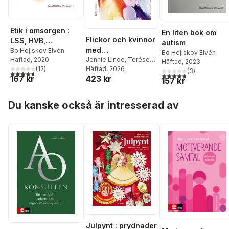
Etik i omsorgen :
En liten bok om
Flickor och kvinnor
LSS, HVB,
autism
med
ungdomsvård,
Bo Hejlskov Elvén
Bo Hejlskov Elvén
Häftad
, 2020
problemskapande
Jennie Linde
,
Terése
socialpsykiatri och
Häftad
, 2023
(
12
)
Österholm
Häftad
, 2026
,
Bo Hejlskov
beteende - Förstå
äldrevård
(
3
)
4,6
utav 5 stjärnor. Totalt antal röster:
4,7
utav 5 stjärnor. Tota
167 kr
423 kr
Elvén
157 kr
och bemöta
Hoppa över listan
Du kanske också är intresserad av
Julpynt : prydnader