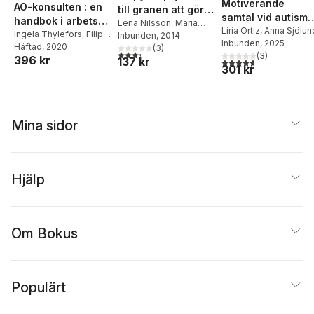
Motiverande
AO-konsulten : en
till granen att göra
samtal vid autism
handbok i arbets-
själv
Lena Nilsson
,
Maria
och adhd
Liria Ortiz
,
Anna Sjölun
och
Ingela Thylefors
,
Filip
Svedberg
Inbunden
, 2014
Inbunden
, 2025
Lindkvist
Häftad
, 2020
,
Birgitta
organisationspsyko
(
3
)
3,3
utav 5 stjärnor. Totalt antal röster:
(
3
)
396 kr
Lönnebo
,
Olle Persson
,
137 kr
4,7
utav 5 stjärnor. Tota
logi
301 kr
Fredrik Soljevik
,
Frank
Stenman
,
Maria
Wramsten Wilmar
Mina sidor
Hjälp
Om Bokus
Populärt