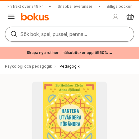
Fri frakt över 249 kr
•
Snabba leveranser
•
Billiga böcker
Sök bok, spel, pussel, penna...
Skapa nya rutiner – hälsoböcker upp till 50% →
Psykologi och pedagogik
Pedagogik