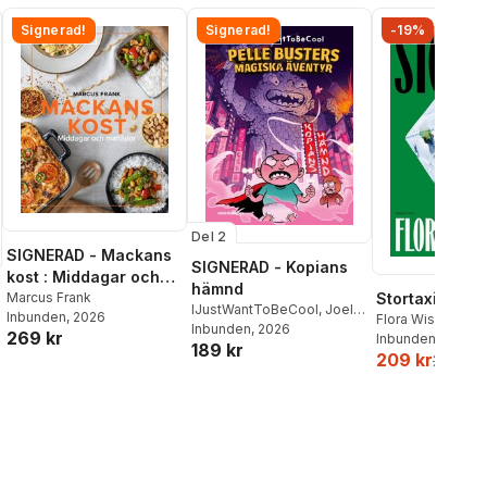
Signerad!
Signerad!
-19%
Del 2
SIGNERAD - Mackans
SIGNERAD - Kopians
kost : Middagar och
hämnd
matlådor
Marcus Frank
Stortaxi
IJustWantToBeCool
,
Joel
Inbunden
, 2026
Flora Wiström
Adolphson
Inbunden
, 2026
,
Emil Ejdemo
269 kr
Inbunden
, 2026
189 kr
Beer
,
Victor Beer
209 kr
259 kr