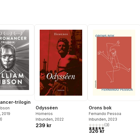
ncer-trilogin
Odysséen
Orons bok
ibson
Homeros
Fernando Pessoa
, 2019
Inbunden
, 2022
Inbunden
, 2023
1
)
stjärnor. Totalt antal röster:
239 kr
(
3
)
5,0
utav 5 stjärnor. Totalt ant
326 kr