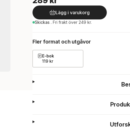
289 kr
Lägg i varukorg
Skickas
.
Fri frakt över 249 kr.
Fler format och utgåvor
E-bok
119 kr
Be
Produk
Utfors