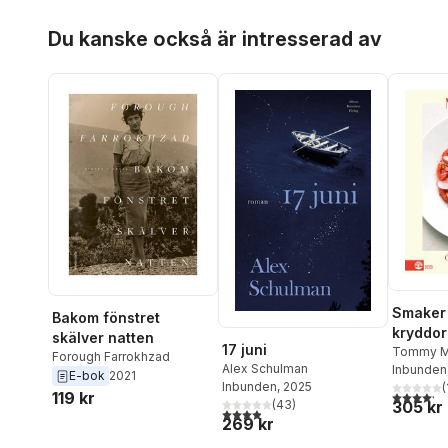
Hoppa över listan
Du kanske också är intresserad av
Smaker 
Bakom fönstret
kryddor
skälver natten
17 juni
Tommy M
Forough Farrokhzad
Alex Schulman
Inbunden
E-bok
2021
Inbunden
, 2025
(
4,2
utav 5 
119 kr
(
43
)
305 kr
3,9
utav 5 stjärnor. Totalt antal röster:
269 kr