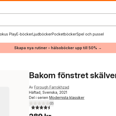
okus Play
E-böcker
Ljudböcker
Pocketböcker
Spel och pussel
Skapa nya rutiner – hälsoböcker upp till 50% →
Bakom fönstret skälve
Av
Forough Farrokhzad
Häftad, Svenska, 2021
Del i serien
Modernista klassiker
(
2
)
4,5
utav 5 stjärnor. Totalt antal röster: