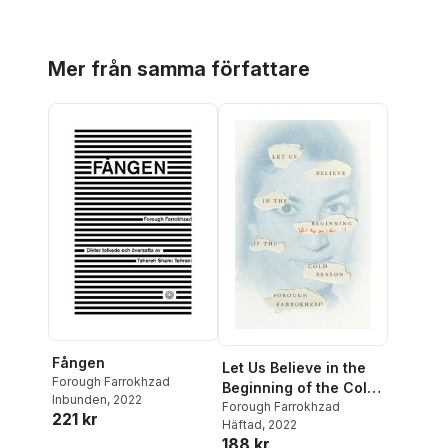
Hoppa över listan
Mer från samma författare
Fången
Let Us Believe in the
Forough Farrokhzad
Beginning of the Cold
Inbunden
, 2022
Season
Forough Farrokhzad
221 kr
Häftad
, 2022
188 kr