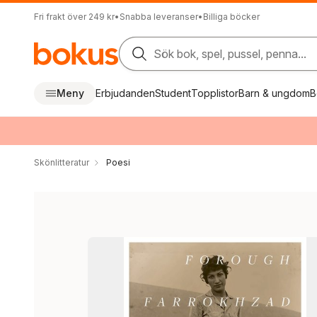
Fri frakt över 249 kr
•
Snabba leveranser
•
Billiga böcker
Sök bok, spel, pussel, penna...
Meny
Erbjudanden
Student
Topplistor
Barn & ungdom
B
Skönlitteratur
Poesi