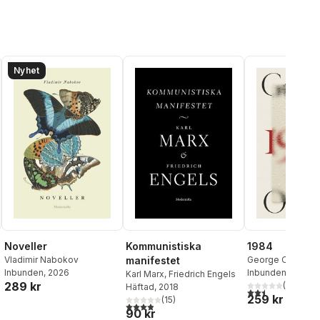
Nyhet
Noveller
Kommunistiska
1984
Vladimir Nabokov
manifestet
George Orwell
Inbunden
, 2026
Inbunden
, 2024
Karl Marx
,
Friedrich Engels
289 kr
(
2
)
Häftad
, 2018
al röster:
2,5
utav 5 stjärnor.
259 kr
(
15
)
3,9
utav 5 stjärnor. Totalt antal röster:
90 kr