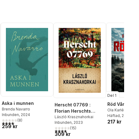
Del 1
Aska i munnen
Röd Vår
Herscht 07769 :
Brenda Navarro
Ola Karlén
Florian Herschts
Inbunden
, 2024
Häftad
, 2026
roman om Bach
László Krasznahorkai
(
8
)
217 kr
al röster:
Inbunden
, 2023
4,1
utav 5 stjärnor. Totalt antal röster:
259 kr
(
15
)
3,8
utav 5 stjärnor. Totalt antal röster:
309 kr