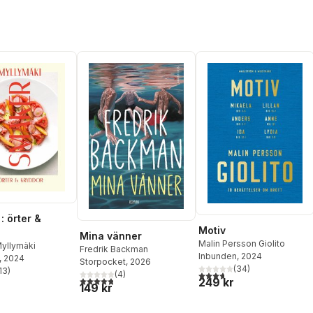
: örter &
Motiv
Mina vänner
Malin Persson Giolito
yllymäki
Fredrik Backman
Inbunden
, 2024
, 2024
Storpocket
, 2026
(
34
)
13
)
(
4
)
3,7
utav 5 stjärnor. Totalt ant
stjärnor. Totalt antal röster:
4,8
utav 5 stjärnor. Totalt antal röster:
249 kr
149 kr