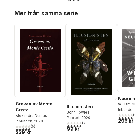
Hoppa över listan
Mer från samma serie
Neuroma
Greven av Monte
William G
Illusionisten
Cristo
Inbunden
John Fowles
(
Alexandre Dumas
5,0
utav 5 
Pocket
, 2020
295 kr
Inbunden
, 2023
(
7
)
4,7
utav 5 stjärnor. Totalt antal röster:
(
5
)
99 kr
4,8
utav 5 stjärnor. Totalt antal röster:
239 kr