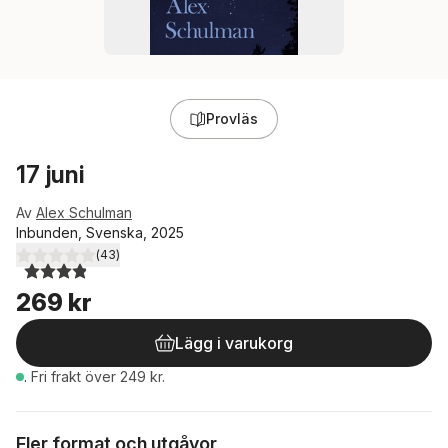
Provläs
17 juni
Av
Alex Schulman
Inbunden, Svenska, 2025
(
43
)
3,9
utav 5 stjärnor. Totalt antal röster:
269 kr
Lägg i varukorg
.
Fri frakt över 249 kr.
Fler format och utgåvor