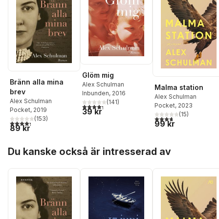
Glöm mig
Bränn alla mina
Alex Schulman
Malma station
brev
Inbunden
, 2016
Alex Schulman
Alex Schulman
(
141
)
Pocket
, 2023
4,3
utav 5 stjärnor. Totalt antal röster:
Pocket
, 2019
39 kr
(
15
)
3,7
utav 5 stjärnor. Tota
(
153
)
4,3
utav 5 stjärnor. Totalt antal röster:
99 kr
89 kr
Hoppa över listan
Du kanske också är intresserad av