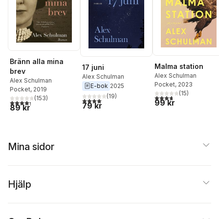
Bränn alla mina
Malma station
17 juni
brev
Alex Schulman
Alex Schulman
Alex Schulman
Pocket
, 2023
E-bok
2025
Pocket
, 2019
(
15
)
(
19
)
3,7
utav 5 stjärnor. Tota
(
153
)
4,0
utav 5 stjärnor. Totalt antal röster:
4,3
utav 5 stjärnor. Totalt antal röster:
99 kr
79 kr
89 kr
Mina sidor
Hjälp