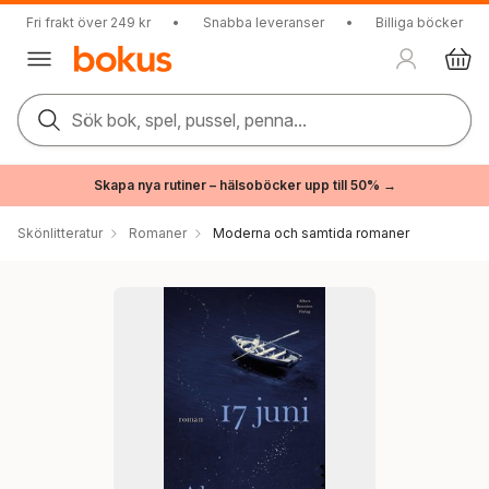
Fri frakt över 249 kr
•
Snabba leveranser
•
Billiga böcker
Sök bok, spel, pussel, penna...
Skapa nya rutiner – hälsoböcker upp till 50% →
Skönlitteratur
Romaner
Moderna och samtida romaner