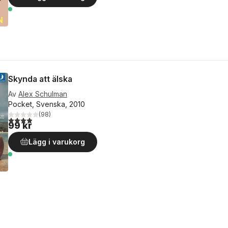
Skynda att älska
Av
Alex Schulman
Pocket, Svenska, 2010
(
98
)
3,9
utav 5 stjärnor. Totalt antal röster:
99 kr
Lägg i varukorg