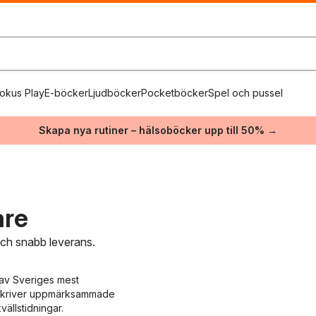
okus Play
E-böcker
Ljudböcker
Pocketböcker
Spel och pussel
Skapa nya rutiner – hälsoböcker upp till 50% →
are
 och snabb leverans.
 av Sveriges mest
 skriver uppmärksammade
ällstidningar.