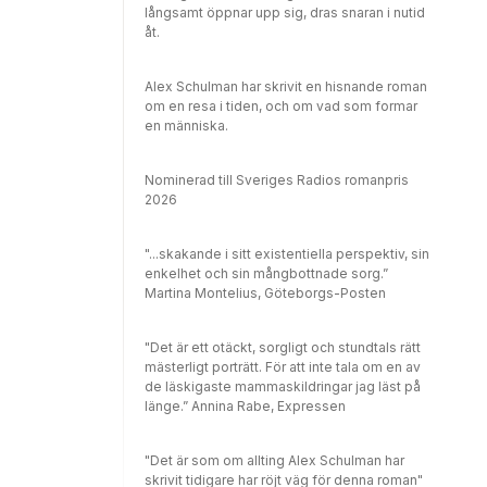
långsamt öppnar upp sig, dras snaran i nutid
åt.
Alex Schulman har skrivit en hisnande roman
om en resa i tiden, och om vad som formar
en människa.
Nominerad till Sveriges Radios romanpris
2026
"...skakande i sitt existentiella perspektiv, sin
enkelhet och sin mångbottnade sorg.”
Martina Montelius, Göteborgs-Posten
"Det är ett otäckt, sorgligt och stundtals rätt
mästerligt porträtt. För att inte tala om en av
de läskigaste mammaskildringar jag läst på
länge.” Annina Rabe, Expressen
"Det är som om allting Alex Schulman har
skrivit tidigare har röjt väg för denna roman"