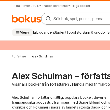
Fri frakt över 249 kr
•
Snabba leveranser
•
Billiga böcker
Sök bok, spel, pussel, penna...
Meny
Erbjudanden
Student
Topplistor
Barn & ungdom
B
Författare
Alex Schulman
Alex Schulman – författ
Visar alla böcker från författaren . Handla med fri frakt
Alex Schulman författar omåttligt populära böcker, driver en
framgångsrika podcasts tillsammans med Sigge Eklund och
krönikor och kolumner i några av landets största dags- och kv