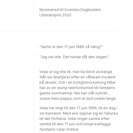
Nominerad till Svenska Dagbladets
Litteraturpris 2020
”Varför är den 17 juni 1986 så viktig?"
”Jag vet inte. Det hände nåt den dagen.”
Vidar är sig inte lik. Han har blivit avstängd
från sin lärartjänst efter en våldsam incident
på skolan. Och i en bortglömd kartong hittar
han av en slump telefonnumret till familjens
gamla sommartorp. När han slår numret
svarar hans pappa, som är död sedan länge.
Vidar har ringt till den 17 juni 1986, till en dag i
sin barndom. Med ens öppnar sig en fallucka
till det förflutna. Vidar ringer samtal efter
samtal till den 17 juni och börjar kartlägga
familjens varje rörelse.