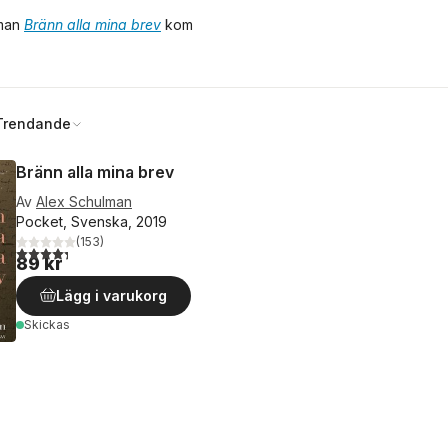
oman
Bränn alla mina brev
kom
Trendande
Bränn alla mina brev
Av
Alex Schulman
Pocket, Svenska, 2019
(
153
)
4,3
utav 5 stjärnor. Totalt antal röster:
89 kr
Lägg i varukorg
Skickas