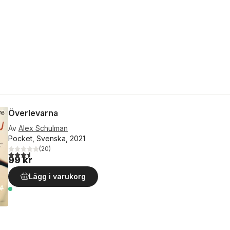
Överlevarna
Av
Alex Schulman
Pocket, Svenska, 2021
(
20
)
3,6
utav 5 stjärnor. Totalt antal röster:
99 kr
Lägg i varukorg