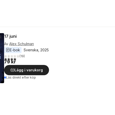
17 juni
Av
Alex Schulman
E-bok
Svenska
, 
2025
(
19
)
4,0
utav 5 stjärnor. Totalt antal röster:
79 kr
Lägg i varukorg
Läs direkt efter köp