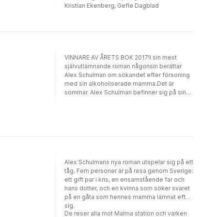
Kristian Ekenberg, Gefle Dagblad
VINNARE AV ÅRETS BOK 2017!I sin mest
självutlämnande roman någonsin berättar
Alex Schulman om sökandet efter försoning
med sin alkoholiserade mamma.Det är
sommar. Alex Schulman befinner sig på sin
mammas lantställe för att övertala henne att
skriva in sig på en avvänjningsklinik. Det
räcker nu. Han vill ha sin mamma tillbaka. Den
glada mamman han minns från barndomen.
Vad var det egentligen som det gick fel
mellan dem?Genom Alex djuplodande och
smärtsamma tillbakablickar till barndomen får
läsaren följa det krackelerande förhållandet
Alex Schulmans nya roman utspelar sig på ett
mellan mor och son, och, när sprickan dem
tåg. Fem personer är på resa genom Sverige:
emellan verkar vara som störst, följa det
ett gift par i kris, en ensamstående far och
vuxna barnets desperata strävan efter att
hans dotter, och en kvinna som söker svaret
reparera relationen.Glöm mig är en gripande
på en gåta som hennes mamma lämnat efter
och djupt personlig skildring av en
sig.
De reser alla mot Malma station och varken
problematisk relation mellan mor och son,