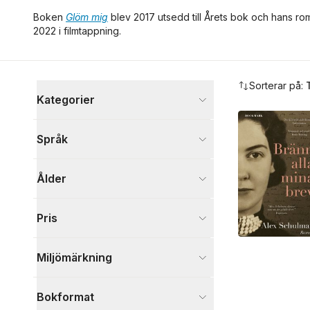
Boken
Glöm mig
blev 2017 utsedd till Årets bok och hans r
2022 i filmtappning.
Hoppa över filtreringsmeny
Sorterar på:
Kategorier
Böcker
Språk
Skönlitteratur
40
Psykologi och pedagogik
4
Ålder
Biografier
4
Filosofi och religion
4
Samhälle och politik
4
Pris
Barn och ungdom
2
Deckare
1
Miljömärkning
Visa fler
Visa fler
Bokformat