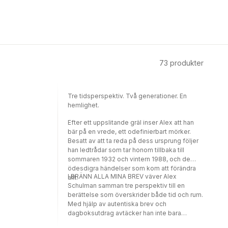
73
produkter
Tre tidsperspektiv. Två generationer. En
hemlighet.
Efter ett uppslitande gräl inser Alex att han
bär på en vrede, ett odefinierbart mörker.
Besatt av att ta reda på dess ursprung följer
han ledtrådar som tar honom tillbaka till
sommaren 1932 och vintern 1988, och de
ödesdigra händelser som kom att förändra
I BRÄNN ALLA MINA BREV väver Alex
allt.
Schulman samman tre perspektiv till en
berättelse som överskrider både tid och rum.
Med hjälp av autentiska brev och
dagboksutdrag avtäcker han inte bara
århundradets kärlekshistoria, utan även dess