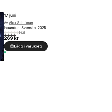
17 juni
Av
Alex Schulman
Inbunden, Svenska, 2025
(
43
)
3,9
utav 5 stjärnor. Totalt antal röster:
269 kr
Lägg i varukorg