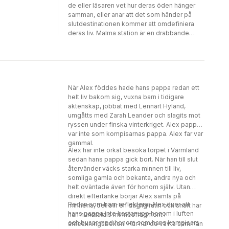
de eller läsaren vet hur deras öden hänger
om medberoende, längtan och det
samman, eller anar att det som händer på
outtröttliga behovet av försoning."Det här är
slutdestinationen kommer att omdefiniera
väldigt bra." Niklas Wahllöf, Dagens
deras liv. Malma station är en drabbande
Nyheter"Skickligt beskrivet, Schulman tar oss
berättelse om familjehemligheter och
väldigt nära smärtan." Jenny Morelli, Svenska
oförrätter som gått i arv genom generationer
Dagbladet"Sorglig och gripande." Åsa
– och jakten på sanningen som kan förändra
Beckman, Expressen"Hjärtskärande, klarsynt
allt.
och stark." Ingalill Mosander,
Aftonbladet"Rakt, ärligt och känslosamt från
När Alex föddes hade hans pappa redan ett
början till slut." Therese Eriksson, UNT"Glöm
helt liv bakom sig, vuxna barn i tidigare
inte den här boken!" Jakob Carlander,
äktenskap, jobbat med Lennart Hyland,
Corren"Glöm mig är en oerhört sorglig bok,
umgåtts med Zarah Leander och slagits mot
men också sällsynt gripande." Philip Teir,
ryssen under finska vinterkriget. Alex pappa
Hufvudstadsbladet"Jag har sällan läst en så
var inte som kompisarnas pappa. Alex far var
drabbande skildring av medberoendets
gammal.
vidriga mörker." Maria Zaitzewsky Rundgren,
Alex har inte orkat besöka torpet i Värmland
Accent Magasin"Han kan skriva. Och han kan
sedan hans pappa gick bort. När han till slut
känna." Anneli Dufva, P1 Kulturnytt"En väldigt
återvänder väcks starka minnen till liv,
berörande bok." Malou von Sivers, Malou
somliga gamla och bekanta, andra nya och
Efter tio"Kan inte sluta läsa, sitter fast som i
helt oväntade även för honom själv. Utan
ett skruvstäd. Det är så oerhört starkt och
direkt eftertanke börjar Alex samla på
självutlämnande. Det här är en berättelse
Redan som barn reflekterar Alex över att
minnena, det blir en daglig rutin och snart har
som verkligen går under huden. Det är
hans pappa inte kastar upp honom i luften
han hundratals minnesfragment i
mycket, mycket bra. Det är starkt och
och busar med honom som hans kompisars
anteckningsboken. Här har de vävts samman
gripande, rakt igenom." Bokspegeln