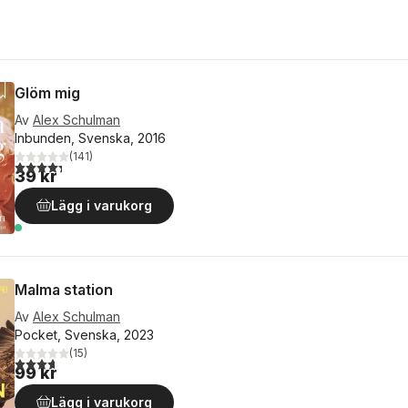
Glöm mig
Av
Alex Schulman
Inbunden, Svenska, 2016
(
141
)
4,3
utav 5 stjärnor. Totalt antal röster:
39 kr
Lägg i varukorg
Malma station
Av
Alex Schulman
Pocket, Svenska, 2023
(
15
)
3,7
utav 5 stjärnor. Totalt antal röster:
99 kr
Lägg i varukorg