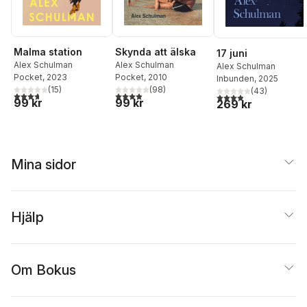
Malma station
Skynda att älska
17 juni
Alex Schulman
Alex Schulman
Alex Schulman
Pocket
, 2023
Pocket
, 2010
Inbunden
, 2025
(
15
)
(
98
)
(
43
)
3,7
utav 5 stjärnor. Totalt antal röster:
3,9
utav 5 stjärnor. Totalt antal röster:
3,9
utav 5 stjärnor. Tota
99 kr
99 kr
269 kr
Mina sidor
Hjälp
Om Bokus