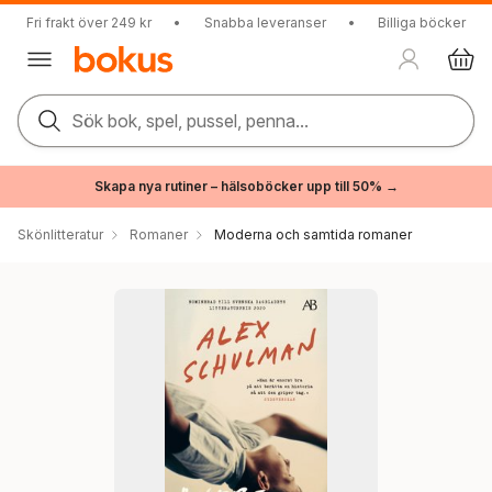
Fri frakt över 249 kr
•
Snabba leveranser
•
Billiga böcker
Sök bok, spel, pussel, penna...
Skapa nya rutiner – hälsoböcker upp till 50% →
Skönlitteratur
Romaner
Moderna och samtida romaner