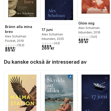
Glöm mig
Bränn alla mina
Alex Schulman
17 juni
brev
Inbunden
, 2016
Alex Schulman
Alex Schulman
(
141
)
4,3
utav 5 stjärnor. Tota
Inbunden
, 2025
Pocket
, 2019
39 kr
(
43
)
3,9
utav 5 stjärnor. Totalt antal röster:
(
153
)
4,3
utav 5 stjärnor. Totalt antal röster:
269 kr
89 kr
Hoppa över listan
Du kanske också är intresserad av