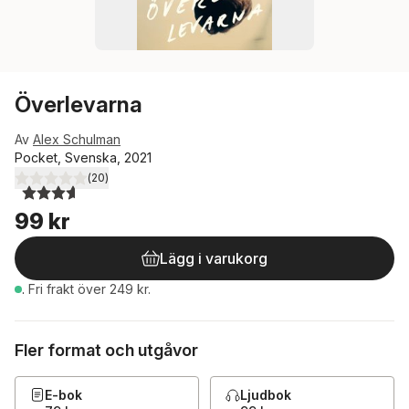
Överlevarna
Av
Alex Schulman
Pocket, Svenska, 2021
(
20
)
3,6
utav 5 stjärnor. Totalt antal röster:
99 kr
Lägg i varukorg
.
Fri frakt över 249 kr.
Fler format och utgåvor
E-bok
Ljudbok