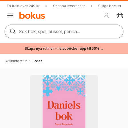
Fri frakt över 249 kr
•
Snabba leveranser
•
Billiga böcker
Sök bok, spel, pussel, penna...
Skapa nya rutiner – hälsoböcker upp till 50% →
Skönlitteratur
Poesi