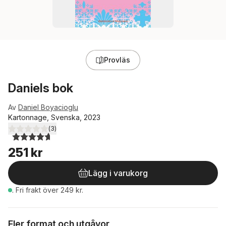
Provläs
Daniels bok
Av
Daniel Boyacioglu
Kartonnage, Svenska, 2023
(
3
)
4,7
utav 5 stjärnor. Totalt antal röster:
251 kr
Lägg i varukorg
.
Fri frakt över 249 kr.
Fler format och utgåvor