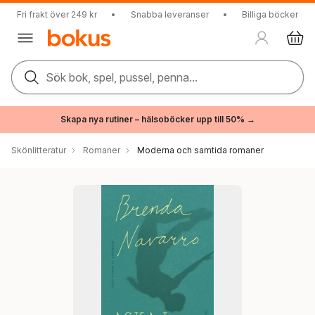
Fri frakt över 249 kr
•
Snabba leveranser
•
Billiga böcker
Sök bok, spel, pussel, penna...
Skapa nya rutiner – hälsoböcker upp till 50% →
Skönlitteratur
Romaner
Moderna och samtida romaner