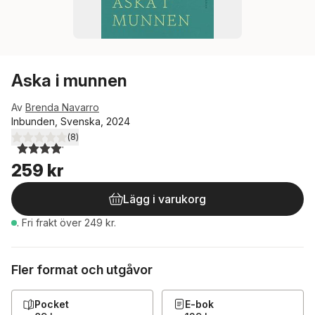
Aska i munnen
Av
Brenda Navarro
Inbunden, Svenska, 2024
(
8
)
4,1
utav 5 stjärnor. Totalt antal röster:
259 kr
Lägg i varukorg
.
Fri frakt över 249 kr.
Fler format och utgåvor
Pocket
E-bok