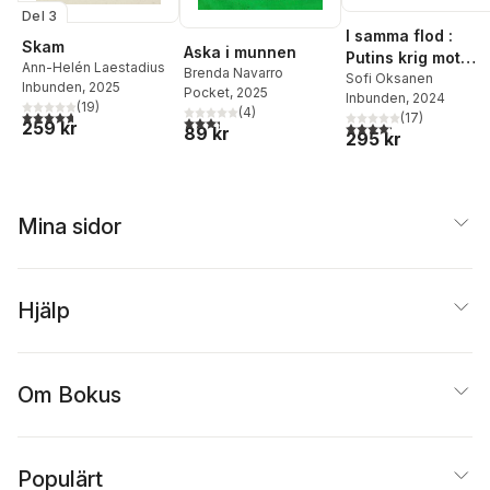
Del 3
I samma flod :
Skam
Aska i munnen
Putins krig mot
Ann-Helén Laestadius
Brenda Navarro
kvinnorna
Sofi Oksanen
Inbunden
, 2025
Pocket
, 2025
Inbunden
, 2024
(
19
)
(
4
)
4,7
utav 5 stjärnor. Totalt antal röster:
(
17
)
3,3
utav 5 stjärnor. Totalt antal röster:
259 kr
4,2
utav 5 stjärnor. Tota
89 kr
295 kr
Mina sidor
Hjälp
Om Bokus
Populärt