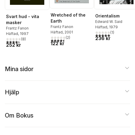
Wretched of the
Orientalism
Svart hud - vita
Earth
Edward W. Said
masker
Frantz Fanon
Häftad
, 1979
Frantz Fanon
Häftad
, 2001
(
1
)
Häftad
, 1997
5,0
utav 5 stjärnor. Tota
236 kr
(
2
)
(
8
)
4,5
utav 5 stjärnor. Totalt antal röster:
4,4
utav 5 stjärnor. Totalt antal röster:
122 kr
252 kr
Mina sidor
Hjälp
Om Bokus