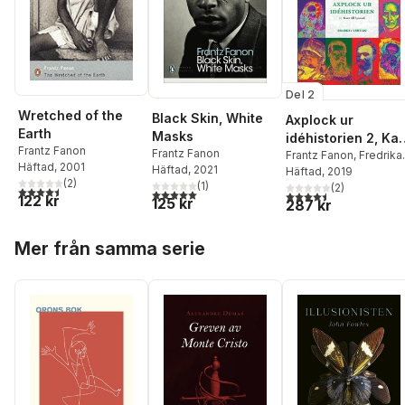
Del 2
Wretched of the
Black Skin, White
Axplock ur
Earth
Masks
idéhistorien 2, Ka
Frantz Fanon
Frantz Fanon
till Loytard
Frantz Fanon
,
Fredrika
Häftad
, 2001
Häftad
, 2021
Bremer
Häftad
, 2019
,
Charles Darwi
(
2
)
(
1
)
John Stuart Mill
(
2
)
,
4,5
utav 5 stjärnor. Totalt antal röster:
5,0
utav 5 stjärnor. Totalt antal röster:
4,5
utav 5 stjärnor. Tota
122 kr
125 kr
287 kr
Immanuel Kant
Hoppa över listan
Mer från samma serie