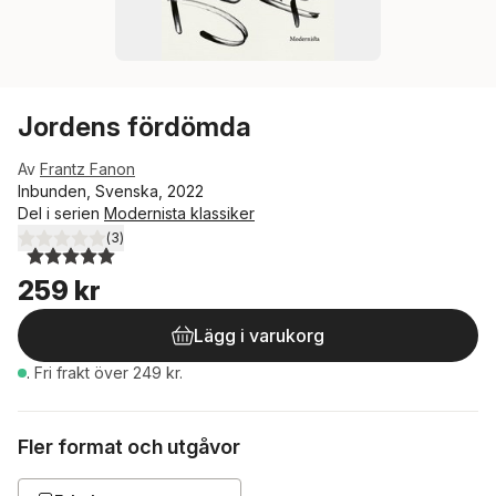
Jordens fördömda
Av
Frantz Fanon
Inbunden, Svenska, 2022
Del i serien
Modernista klassiker
(
3
)
5,0
utav 5 stjärnor. Totalt antal röster:
259 kr
Lägg i varukorg
.
Fri frakt över 249 kr.
Fler format och utgåvor