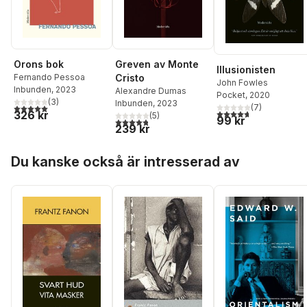
Orons bok
Greven av Monte
Illusionisten
Fernando Pessoa
Cristo
John Fowles
Inbunden
, 2023
Alexandre Dumas
Pocket
, 2020
(
3
)
Inbunden
, 2023
5,0
utav 5 stjärnor. Totalt antal röster:
(
7
)
4,7
utav 5 stjärnor. Tota
326 kr
(
5
)
99 kr
4,8
utav 5 stjärnor. Totalt antal röster:
239 kr
Hoppa över listan
Du kanske också är intresserad av