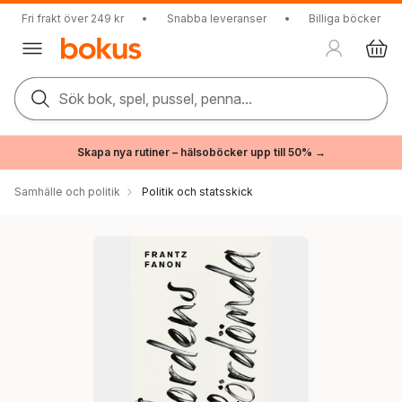
Fri frakt över 249 kr
•
Snabba leveranser
•
Billiga böcker
Sök bok, spel, pussel, penna...
Skapa nya rutiner – hälsoböcker upp till 50% →
Samhälle och politik
Politik och statsskick