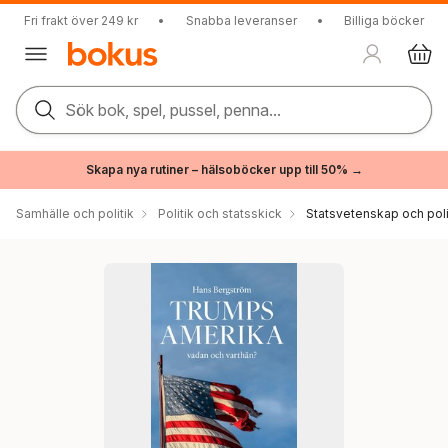
Fri frakt över 249 kr
•
Snabba leveranser
•
Billiga böcker
Sök bok, spel, pussel, penna...
Skapa nya rutiner – hälsoböcker upp till 50% →
Samhälle och politik
Politik och statsskick
Statsvetenskap och polit