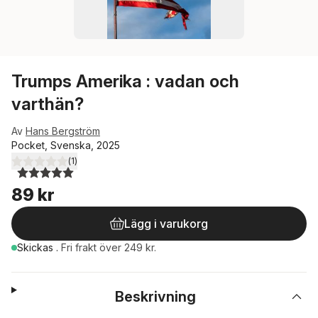
Trumps Amerika : vadan och
varthän?
Av
Hans Bergström
Pocket, Svenska, 2025
(
1
)
5,0
utav 5 stjärnor. Totalt antal röster:
89 kr
Lägg i varukorg
Skickas
.
Fri frakt över 249 kr.
Beskrivning