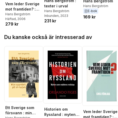
Hans Bergström :
Hans Bergström
Vem leder Sverige
texter i urval
Hans Bergström
mot framtiden? :
E-bok
Hans Bergström
Om
Hans Bergström
Inbunden
, 2023
169 kr
Häftad
, 2006
förutsättningarna
231 kr
279 kr
för strategiskt
politiskt
Hoppa över listan
beslutsfattande
Du kanske också är intresserad av
Ett Sverige som
Historien om
Vem leder Sverige
försvann : min
Ryssland : myten
mot framtiden? :
Hans Bergström