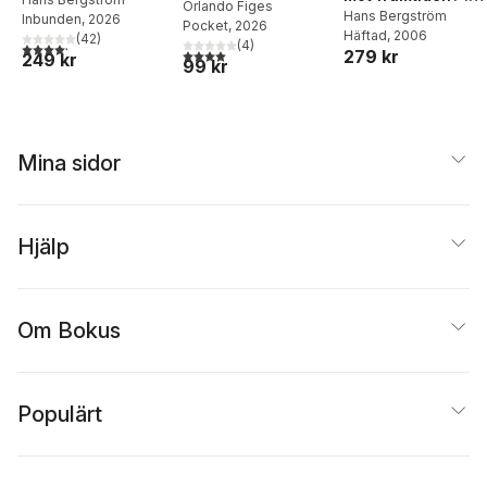
uppväxt på 50-
som maktens
Orlando Figes
Om
Hans Bergström
Inbunden
, 2026
talet
Pocket
, 2026
redskap
Häftad
, 2006
förutsättningarna
(
42
)
(
4
)
4,2
utav 5 stjärnor. Totalt antal röster:
4,0
utav 5 stjärnor. Totalt antal röster:
279 kr
249 kr
för strategiskt
99 kr
politiskt
beslutsfattande
Mina sidor
Hjälp
Om Bokus
Populärt