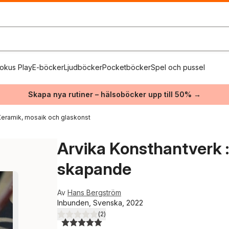
okus Play
E-böcker
Ljudböcker
Pocketböcker
Spel och pussel
Skapa nya rutiner – hälsoböcker upp till 50% →
Keramik, mosaik och glaskonst
Arvika Konsthantverk : 
skapande
Av
Hans Bergström
Inbunden, Svenska, 2022
(
2
)
5,0
utav 5 stjärnor. Totalt antal röster: