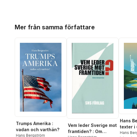
Hoppa över listan
Mer från samma författare
Hans Be
Trumps Amerika :
Vem leder Sverige mot
texter i
vadan och varthän?
framtiden? : Om
Hans Ber
Hans Bergström