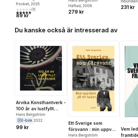
förutsättningarna för
Hans Bergström
Inbunden
Pocket
, 2025
Häftad
, 2006
strategiskt politiskt
231 kr
(
1
)
279 kr
5,0
utav 5 stjärnor. Totalt antal röster:
beslutsfattande
89 kr
Hoppa över listan
Du kanske också är intresserad av
Arvika Konsthantverk -
100 år av lustfyllt
skapande
Hans Bergström
E-bok
2022
Ett Sverige som
99 kr
Vem led
försvann : min uppväxt
framtid
på 50-talet
Hans Bergström