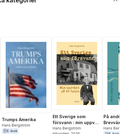
ka kategorier
Ett Sverige som
På andra sida
Trumps Amerika
försvann : min uppväxt
Brevväxling ö
Hans Bergström
på 50-talet
Hans Bergström
Atlanten geno
Hans Bergström
,
E-bok
Inbunden
, 2026
Svegfors
E-bok
2021