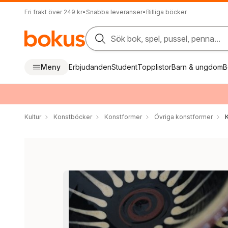
Fri frakt över 249 kr
•
Snabba leveranser
•
Billiga böcker
Sök bok, spel, pussel, penna...
Meny
Erbjudanden
Student
Topplistor
Barn & ungdom
B
Kultur
Konstböcker
Konstformer
Övriga konstformer