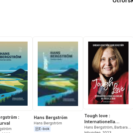
Utfors
Tough love :
rgström :
Hans Bergström
Internationella
 urval
Hans Bergström
Engelska Skolan de
Hans Bergström
,
Barbara
E-bok
gström
Bergström
Inbunden
, 2023