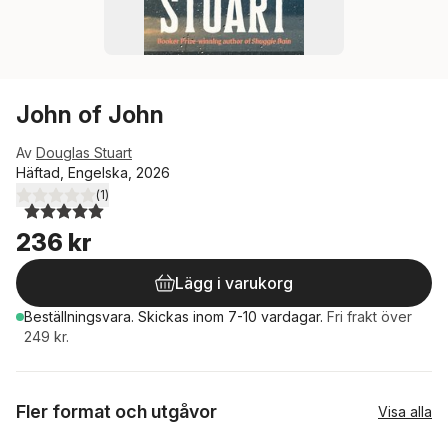
John of John
Av
Douglas Stuart
Häftad, Engelska, 2026
(
1
)
5,0
utav 5 stjärnor. Totalt antal röster:
236 kr
Lägg i varukorg
Beställningsvara.
Skickas
inom 7-10 vardagar
.
Fri frakt över
249 kr.
Fler format och utgåvor
Visa alla