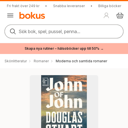
Fri frakt över 249 kr
•
Snabba leveranser
•
Billiga böcker
Sök bok, spel, pussel, penna...
Skapa nya rutiner – hälsoböcker upp till 50% →
Skönlitteratur
Romaner
Moderna och samtida romaner