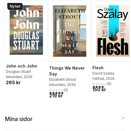
Nyhet
John och John
Flesh
Things We Never
Douglas Stuart
David Szalay
Say
Inbunden
, 2026
Häftad
, 2026
Elizabeth Strout
265 kr
(
5
)
Inbunden
, 2026
4,2
utav 5 stjärnor. Tota
150 kr
(
2
)
5,0
utav 5 stjärnor. Totalt antal röster:
219 kr
Mina sidor