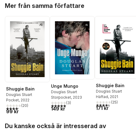
Hoppa över listan
Mer från samma författare
Shuggie Bain
Unge Mungo
Shuggie Bain
Douglas Stuart
Douglas Stuart
Douglas Stuart
Häftad
, 2021
Storpocket
, 2023
Pocket
, 2022
(
25
)
(
3
)
4,4
utav 5 stjärnor. Tota
5,0
utav 5 stjärnor. Totalt antal röster:
(
20
)
171 kr
4,2
utav 5 stjärnor. Totalt antal röster:
149 kr
99 kr
Hoppa över listan
Du kanske också är intresserad av