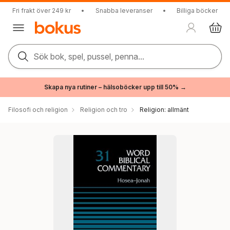
Fri frakt över 249 kr
•
Snabba leveranser
•
Billiga böcker
Sök bok, spel, pussel, penna...
Skapa nya rutiner – hälsoböcker upp till 50% →
Filosofi och religion
Religion och tro
Religion: allmänt