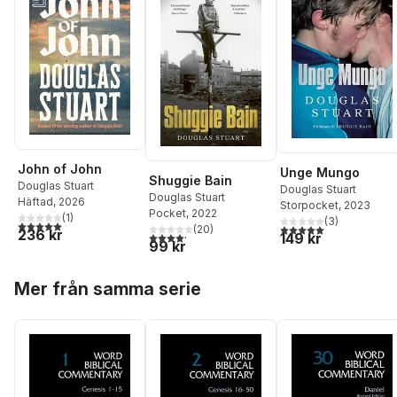
John of John
Unge Mungo
Shuggie Bain
Douglas Stuart
Douglas Stuart
Douglas Stuart
Häftad
, 2026
Storpocket
, 2023
Pocket
, 2022
(
1
)
(
3
)
5,0
utav 5 stjärnor. Totalt antal röster:
5,0
utav 5 stjärnor. Tota
(
20
)
236 kr
4,2
utav 5 stjärnor. Totalt antal röster:
149 kr
99 kr
Hoppa över listan
Mer från samma serie