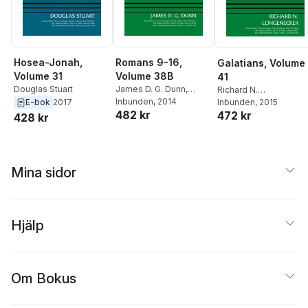
Romans 9-16,
Hosea-Jonah,
Galatians, Volume
Volume 38B
Volume 31
41
James D. G. Dunn
,
Douglas Stuart
Richard N.
Bruce M. Metzger
Inbunden
, 2014
,
Longenecker
Inbunden
, 2015
,
Bruce M
E-bok
2017
482 kr
David Allen Hubbard
472 kr
Metzger
,
David Allen
428 kr
Hubbard
Mina sidor
Hjälp
Om Bokus