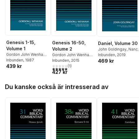
Genesis 1-15,
Genesis 16-50,
Daniel, Volume 30
Volume 1
Volume 2
John Goldingay
,
Nanc
Gordon John Wenham
,
Gordon John Wenham
,
L. deClaisse-Walford
Inbunden
, 2019
,
469 kr
David Allen Hubbard
Inbunden
, 1987
,
David Allen Hubbard
Inbunden
, 2015
,
Peter H. Davids
439 kr
Glenn W. Barker
Glenn W. Barker
(
1
)
5,0
utav 5 stjärnor. Totalt antal röster:
427 kr
Hoppa över listan
Du kanske också är intresserad av