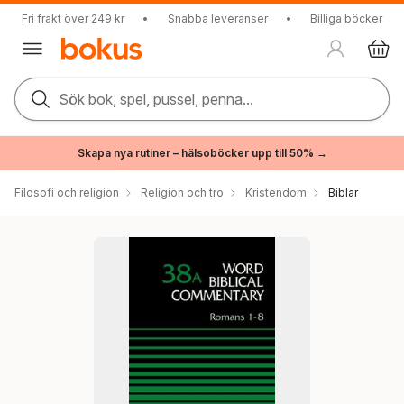
Fri frakt över 249 kr
•
Snabba leveranser
•
Billiga böcker
Sök bok, spel, pussel, penna...
Skapa nya rutiner – hälsoböcker upp till 50% →
Filosofi och religion
Religion och tro
Kristendom
Biblar