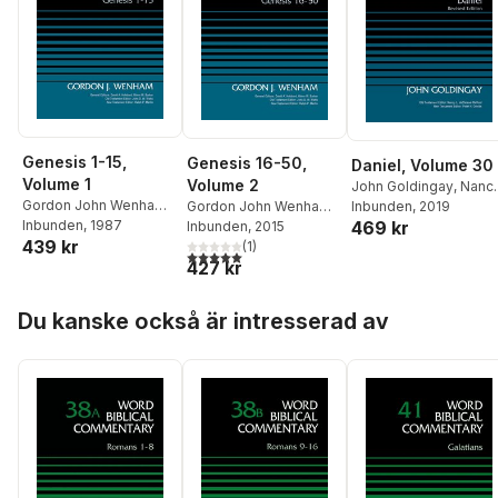
Genesis 1-15,
Genesis 16-50,
Daniel, Volume 30
Volume 1
Volume 2
John Goldingay
,
Nanc
Gordon John Wenham
,
Gordon John Wenham
,
L. deClaisse-Walford
Inbunden
, 2019
,
469 kr
David Allen Hubbard
Inbunden
, 1987
,
David Allen Hubbard
Inbunden
, 2015
,
Peter H. Davids
439 kr
Glenn W. Barker
Glenn W. Barker
(
1
)
5,0
utav 5 stjärnor. Totalt antal röster:
427 kr
Hoppa över listan
Du kanske också är intresserad av