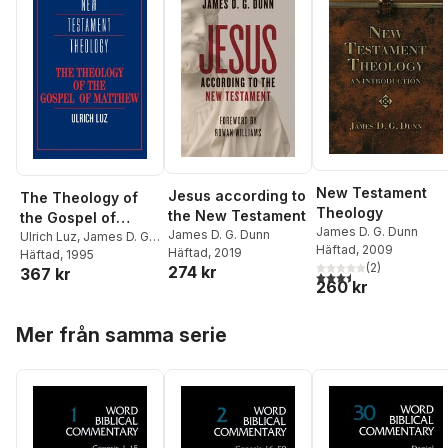
New Testament
Jesus according to
The Theology of
Theology
the New Testament
the Gospel of
James D. G. Dunn
James D. G. Dunn
Matthew
Ulrich Luz
,
James D. G.
Häftad
, 2009
Häftad
, 2019
Dunn
Häftad
, 1995
(
2
)
274 kr
367 kr
3,5
utav 5 stjärnor. Tota
260 kr
Hoppa över listan
Mer från samma serie