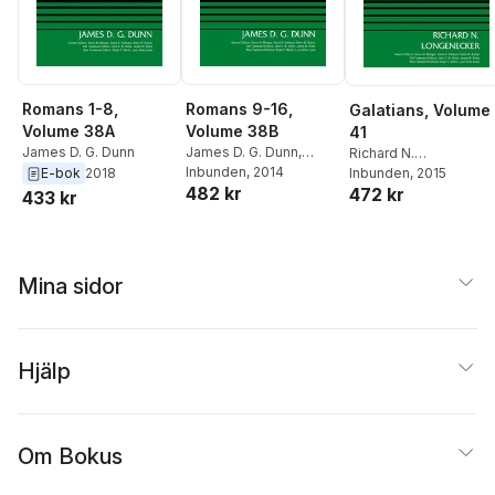
Romans 1-8,
Romans 9-16,
Galatians, Volume
Volume 38A
Volume 38B
41
James D. G. Dunn
James D. G. Dunn
,
Richard N.
Bruce M. Metzger
Inbunden
, 2014
,
E-bok
2018
Longenecker
Inbunden
, 2015
,
Bruce M
482 kr
David Allen Hubbard
472 kr
Metzger
,
David Allen
433 kr
Hubbard
Mina sidor
Hjälp
Om Bokus