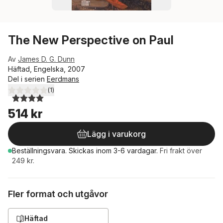
The New Perspective on Paul
Av
James D. G. Dunn
Häftad, Engelska, 2007
Del i serien
Eerdmans
(
1
)
4,0
utav 5 stjärnor. Totalt antal röster:
514 kr
Lägg i varukorg
Beställningsvara.
Skickas
inom 3-6 vardagar
.
Fri frakt över
249 kr.
Fler format och utgåvor
Häftad