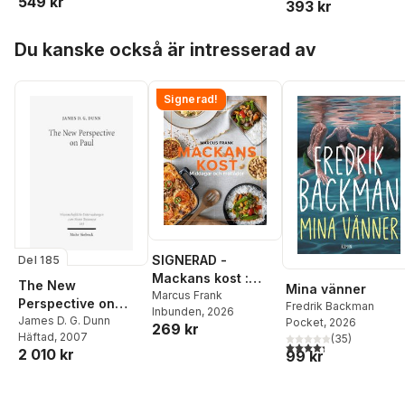
549 kr
393 kr
Partridge
Hoppa över listan
Du kanske också är intresserad av
Signerad!
SIGNERAD -
Del 185
Mackans kost :
The New
Mina vänner
Middagar och
Marcus Frank
Perspective on
Fredrik Backman
Inbunden
, 2026
matlådor
Paul
James D. G. Dunn
Pocket
, 2026
269 kr
Häftad
, 2007
(
35
)
4,3
utav 5 stjärnor. Tota
2 010 kr
99 kr