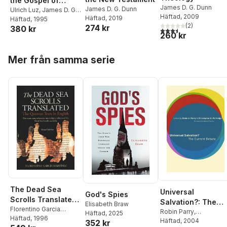
the Gospel of
James D. G. Dunn
James D. G. Dunn
Matthew
Ulrich Luz
,
James D. G.
Häftad
, 2009
Häftad
, 2019
Dunn
Häftad
, 1995
(
2
)
274 kr
380 kr
3,5
utav 5 stjärnor. Tota
260 kr
Hoppa över listan
Mer från samma serie
The Dead Sea
Universal
God's Spies
Scrolls Translated:
Salvation?: The
Elisabeth Braw
The Qumran Texts
Florentino Garcia
Current Debate
Robin Parry
,
Häftad
, 2025
Martinez
Häftad
, 1996
in English
Christopher H.
Häftad
, 2004
352 kr