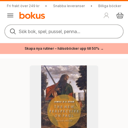
Fri frakt över 249 kr
•
Snabba leveranser
•
Billiga böcker
Sök bok, spel, pussel, penna...
Skapa nya rutiner – hälsoböcker upp till 50% →