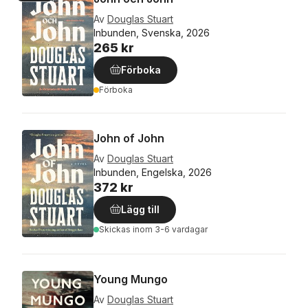
Av
Douglas Stuart
Inbunden, Svenska, 2026
265 kr
Förboka
Förboka
John of John
Av
Douglas Stuart
Inbunden, Engelska, 2026
372 kr
Lägg till
Skickas
inom 3-6 vardagar
Young Mungo
Av
Douglas Stuart