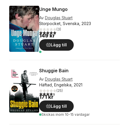
Unge Mungo
Av
Douglas Stuart
Storpocket, Svenska, 2023
(
3
)
5,0
utav 5 stjärnor. Totalt antal röster:
149 kr
Lägg till
Shuggie Bain
Av
Douglas Stuart
Häftad, Engelska, 2021
(
25
)
4,4
utav 5 stjärnor. Totalt antal röster:
171 kr
Lägg till
Skickas
inom 10-15 vardagar