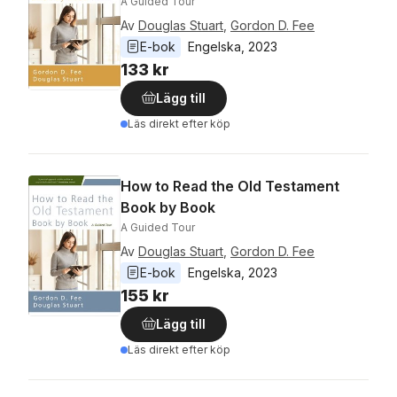
A Guided Tour
Av
Douglas Stuart
,
Gordon D. Fee
E-bok
Engelska
, 
2023
133 kr
Lägg till
Läs direkt efter köp
How to Read the Old Testament
Book by Book
A Guided Tour
Av
Douglas Stuart
,
Gordon D. Fee
E-bok
Engelska
, 
2023
155 kr
Lägg till
Läs direkt efter köp