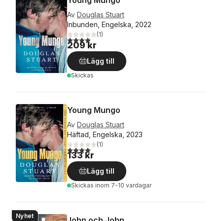
Av
Douglas Stuart
Inbunden, Engelska, 2022
(
1
)
4,0
utav 5 stjärnor. Totalt antal röster:
209 kr
Lägg till
Skickas
Young Mungo
Av
Douglas Stuart
Häftad, Engelska, 2023
(
1
)
4,0
utav 5 stjärnor. Totalt antal röster:
133 kr
Lägg till
Skickas
inom 7-10 vardagar
Nyhet
John och John