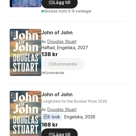
Lägg till
Skickas
inom 5-8 vardagar
John of John
Av
Douglas Stuart
Häftad, Engelska, 2027
138 kr
Kommande
Kommande
John of John
Longlisted for the Booker Prize 2026
Av
Douglas Stuart
E-bok
Engelska
, 
2026
168 kr
Lägg till