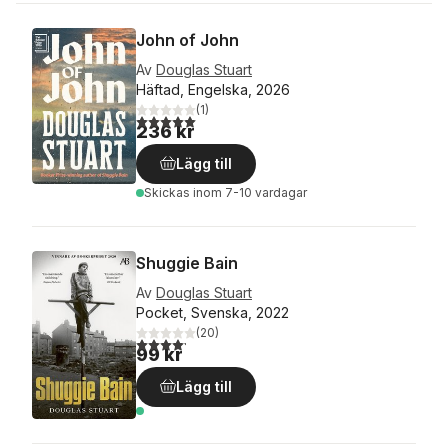
John of John
Av
Douglas Stuart
Häftad, Engelska, 2026
(
1
)
5,0
utav 5 stjärnor. Totalt antal röster:
236 kr
Lägg till
Skickas
inom 7-10 vardagar
Shuggie Bain
Av
Douglas Stuart
Pocket, Svenska, 2022
(
20
)
4,2
utav 5 stjärnor. Totalt antal röster:
99 kr
Lägg till