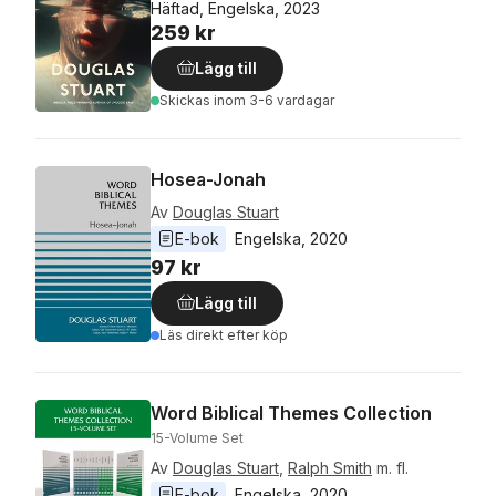
Häftad, Engelska, 2023
259 kr
Lägg till
Skickas
inom 3-6 vardagar
Hosea-Jonah
Av
Douglas Stuart
E-bok
Engelska
, 
2020
97 kr
Lägg till
Läs direkt efter köp
Word Biblical Themes Collection
15-Volume Set
Av
Douglas Stuart
,
Ralph Smith
m. fl.
E-bok
Engelska
, 
2020