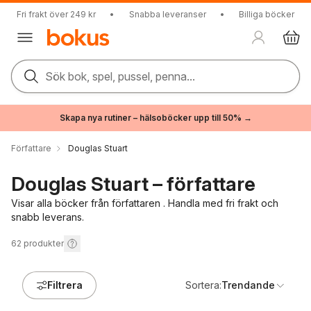
Fri frakt över 249 kr
•
Snabba leveranser
•
Billiga böcker
Sök bok, spel, pussel, penna...
Skapa nya rutiner – hälsoböcker upp till 50% →
Författare
Douglas Stuart
Douglas Stuart – författare
Visar alla böcker från författaren . Handla med fri frakt och
snabb leverans.
62
produkter
Filtrera
Sortera:
Trendande