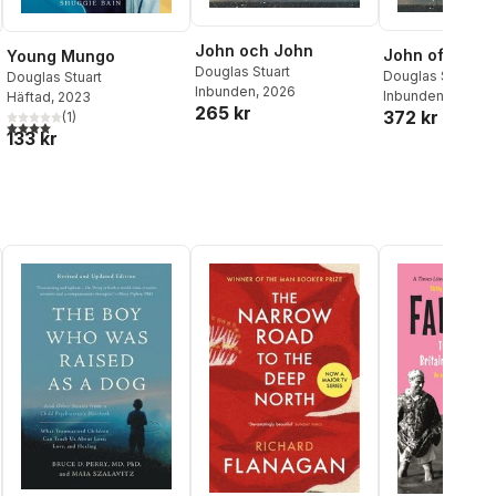
John och John
John of John
Young Mungo
Douglas Stuart
Douglas Stuart
Douglas Stuart
Inbunden
, 2026
Inbunden
, 2026
Häftad
, 2023
265 kr
372 kr
(
1
)
4,0
utav 5 stjärnor. Totalt antal röster:
al röster:
133 kr