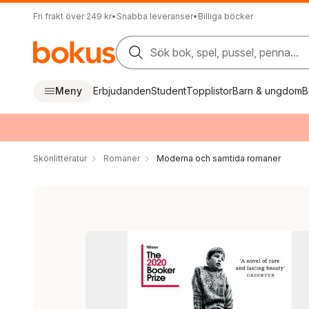
Fri frakt över 249 kr
•
Snabba leveranser
•
Billiga böcker
Sök bok, spel, pussel, penna...
Meny
Erbjudanden
Student
Topplistor
Barn & ungdom
B
Skönlitteratur
Romaner
Moderna och samtida romaner