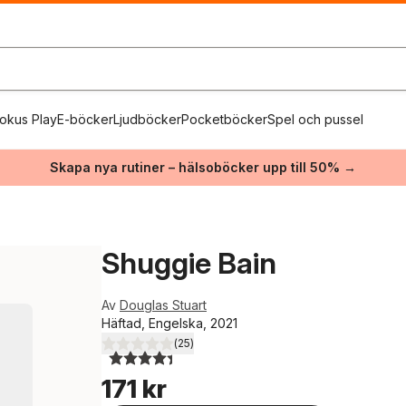
okus Play
E-böcker
Ljudböcker
Pocketböcker
Spel och pussel
Skapa nya rutiner – hälsoböcker upp till 50% →
Shuggie Bain
Av
Douglas Stuart
Häftad, Engelska, 2021
(
25
)
4,4
utav 5 stjärnor. Totalt antal röster:
171 kr