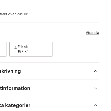
 frakt över 249 kr.
Visa alla
E-bok
187 kr
skrivning
tinformation
ka kategorier