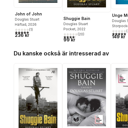
John of John
Unge M
Shuggie Bain
Douglas Stuart
Douglas S
Douglas Stuart
Häftad
, 2026
Storpock
Pocket
, 2022
(
1
)
(
5,0
utav 5 stjärnor. Totalt antal röster:
5,0
utav 5 
(
20
)
236 kr
149 kr
4,2
utav 5 stjärnor. Totalt antal röster:
99 kr
Hoppa över listan
Du kanske också är intresserad av