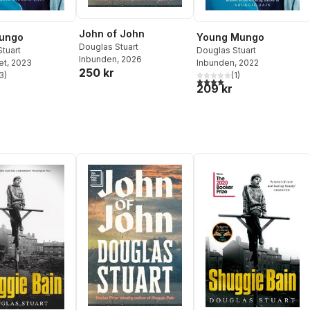
John of John
ungo
Young Mungo
Douglas Stuart
tuart
Douglas Stuart
Inbunden
, 2026
et
, 2023
Inbunden
, 2022
250 kr
3
)
(
1
)
stjärnor. Totalt antal röster:
4,0
utav 5 stjärnor. Totalt ant
209 kr