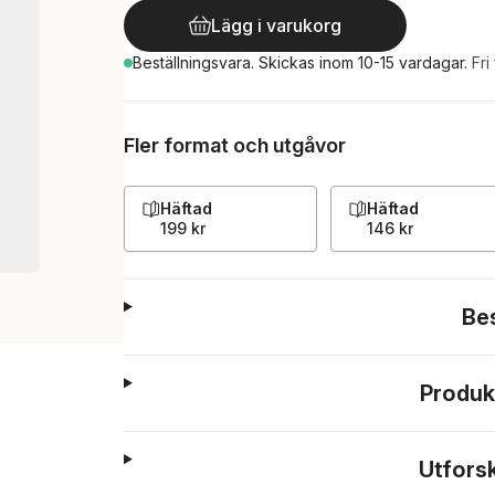
Lägg i varukorg
Beställningsvara.
Skickas
inom 10-15 vardagar
.
Fri
Fler format och utgåvor
Häftad
Häftad
199 kr
146 kr
Be
Produk
Utfors