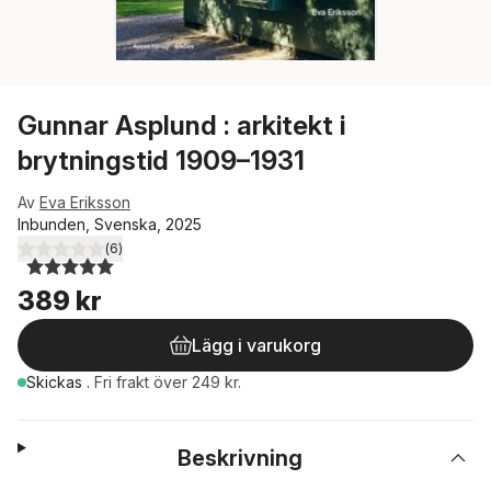
Gunnar Asplund : arkitekt i
brytningstid 1909–1931
Av
Eva Eriksson
Inbunden, Svenska, 2025
(
6
)
5,0
utav 5 stjärnor. Totalt antal röster:
389 kr
Lägg i varukorg
Skickas
.
Fri frakt över 249 kr.
Beskrivning