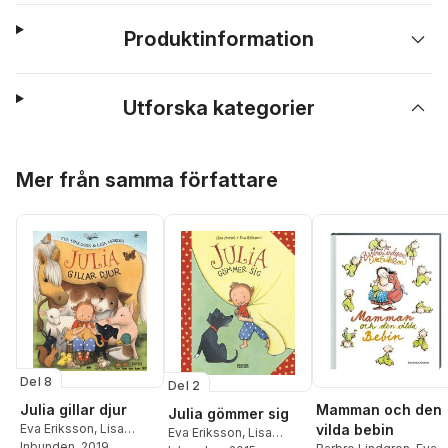
Produktinformation
Utforska kategorier
Hoppa över listan
Mer från samma författare
Del 8
Del 2
Julia gillar djur
Mamman och den
Julia gömmer sig
Eva Eriksson
,
Lisa
vilda bebin
Eva Eriksson
,
Lisa
Moroni
Inbunden
, 2019