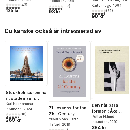
Barbro Lindgren
,
Eva
Moroni
Inbunden
, 2015
(
43
)
Eriksson
Kartonnage
, 1994
(
37
)
4,8
utav 5 stjärnor. Totalt antal röster:
4,7
utav 5 stjärnor. Totalt antal röster:
135 kr
(
35
)
93 kr
4,7
utav 5 stjärnor. Tota
90 kr
Hoppa över listan
Du kanske också är intresserad av
Stockholmsdrömma
r : staden som
aldrig byggdes
Karl Kadhammar
Den hållbara
21 Lessons for the
Inbunden
, 2024
formen : Åke
21st Century
(
10
)
Axelsson
Petter Eklund
4,4
utav 5 stjärnor. Totalt antal röster:
Yuval Noah Harari
289 kr
Inbunden
, 2019
Häftad
, 2019
394 kr
(
4
)