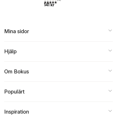
5,0
utav 5 stjärnor. Totalt antal röster:
141 kr
Mina sidor
Hjälp
Om Bokus
Populärt
Inspiration