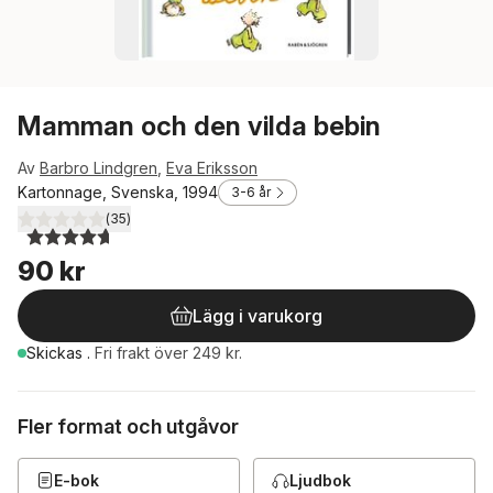
Mamman och den vilda bebin
Av
Barbro Lindgren
,
Eva Eriksson
Kartonnage, Svenska, 1994
3-6 år
(
35
)
4,7
utav 5 stjärnor. Totalt antal röster:
90 kr
Lägg i varukorg
Skickas
.
Fri frakt över 249 kr.
Fler format och utgåvor
E-bok
Ljudbok