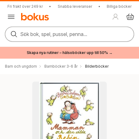
Fri frakt över 249 kr
•
Snabba leveranser
•
Billiga böcker
Sök bok, spel, pussel, penna...
Skapa nya rutiner – hälsoböcker upp till 50% →
Barn och ungdom
Barnböcker 3-6 år
Bilderböcker