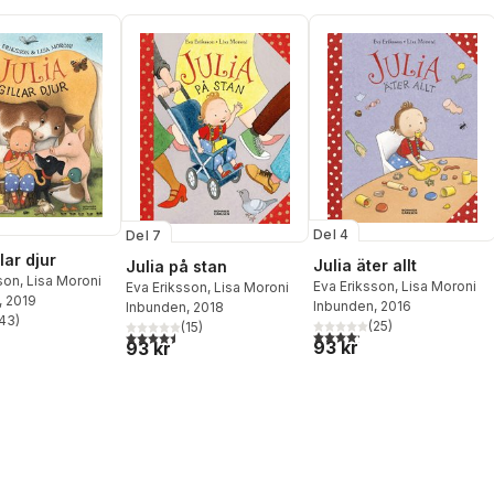
Del 4
Del 7
llar djur
Julia äter allt
Julia på stan
son
,
Lisa Moroni
Eva Eriksson
,
Lisa Moroni
Eva Eriksson
,
Lisa Moroni
, 2019
Inbunden
, 2016
Inbunden
, 2018
43
)
(
25
)
(
15
)
stjärnor. Totalt antal röster:
4,2
utav 5 stjärnor. Totalt ant
4,5
utav 5 stjärnor. Totalt antal röster:
93 kr
93 kr