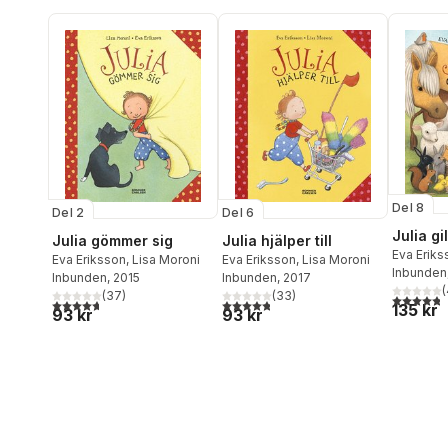
Del 8
Del 2
Del 6
Julia gi
Julia gömmer sig
Julia hjälper till
Eva Eriks
Eva Eriksson
,
Lisa Moroni
Eva Eriksson
,
Lisa Moroni
Inbunden
Inbunden
, 2015
Inbunden
, 2017
(
(
37
)
(
33
)
4,8
utav 5 
4,7
utav 5 stjärnor. Totalt antal röster:
4,8
utav 5 stjärnor. Totalt antal röster:
135 kr
93 kr
93 kr