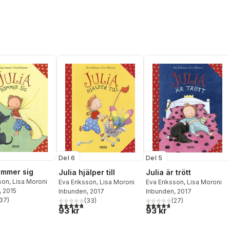
Del 6
Del 5
ömmer sig
Julia hjälper till
Julia är trött
son
,
Lisa Moroni
Eva Eriksson
,
Lisa Moroni
Eva Eriksson
,
Lisa Moroni
, 2015
Inbunden
, 2017
Inbunden
, 2017
37
)
(
33
)
(
27
)
stjärnor. Totalt antal röster:
4,8
utav 5 stjärnor. Totalt antal röster:
4,7
utav 5 stjärnor. Totalt ant
93 kr
93 kr