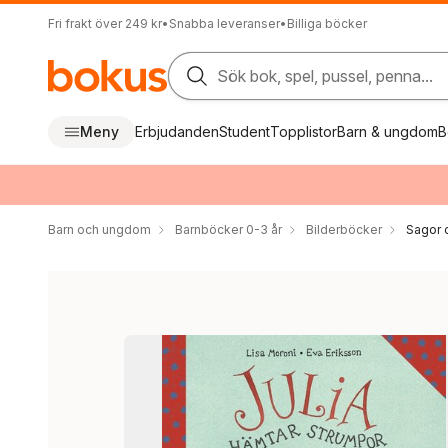
Fri frakt över 249 kr
•
Snabba leveranser
•
Billiga böcker
Sök bok, spel, pussel, penna...
Meny
Erbjudanden
Student
Topplistor
Barn & ungdom
B
Barn och ungdom
Barnböcker 0-3 år
Bilderböcker
Sagor 