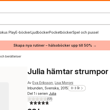
okus Play
E-böcker
Ljudböcker
Pocketböcker
Spel och pussel
Skapa nya rutiner – hälsoböcker upp till 50% →
och berättelser
Julia hämtar strumpor
Av
Eva Eriksson
,
Lisa Moroni
Inbunden, Svenska, 2015
0-3 år
Del 1 i serien
Julia
(
17
)
4,8
utav 5 stjärnor. Totalt antal röster: