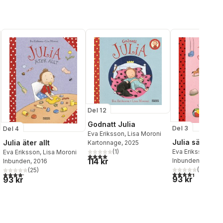
Del 12
Godnatt Julia
Del 3
Del 4
Eva Eriksson
,
Lisa Moroni
Julia sätter si
Julia äter allt
Kartonnage
, 2025
(
1
)
Eva Eriksson
,
Lis
Eva Eriksson
,
Lisa Moroni
4,0
utav 5 stjärnor. Totalt antal röster:
114 kr
Inbunden
, 2016
Inbunden
, 2016
(
18
)
(
25
)
4,4
utav 5 stjärnor
al röster:
4,2
utav 5 stjärnor. Totalt antal röster:
93 kr
93 kr