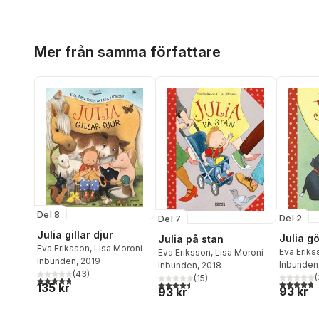
Hoppa över listan
Mer från samma författare
Del 8
Del 2
Del 7
Julia gillar djur
Julia g
Julia på stan
Eva Eriksson
,
Lisa Moroni
Eva Eriks
Eva Eriksson
,
Lisa Moroni
Inbunden
, 2019
Inbunden
Inbunden
, 2018
(
43
)
(
(
15
)
4,8
utav 5 stjärnor. Totalt antal röster:
4,7
utav 5 
4,5
utav 5 stjärnor. Totalt antal röster:
135 kr
93 kr
93 kr