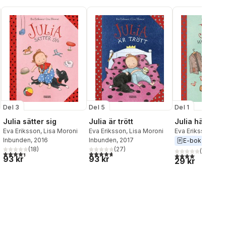
Del 3
Del 1
Del 5
Julia sätter sig
Julia hämtar 
Julia är trött
Eva Eriksson
,
Lisa Moroni
Eva Eriksson
,
Lis
Eva Eriksson
,
Lisa Moroni
Inbunden
, 2016
Inbunden
, 2017
E-bok
2015
(
18
)
(
27
)
(
1
)
4,4
utav 5 stjärnor. Totalt antal röster:
al röster:
4,7
utav 5 stjärnor. Totalt antal röster:
4,0
utav 5 stjärnor
93 kr
93 kr
29 kr