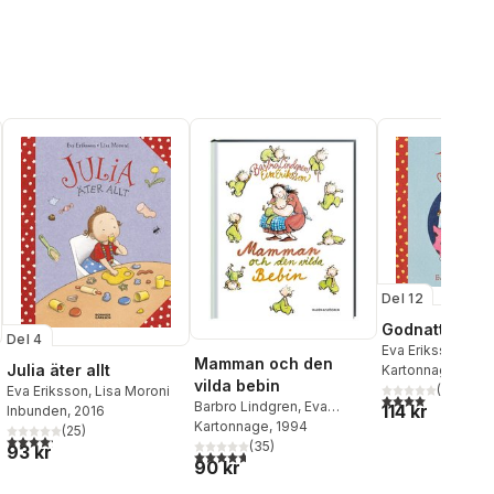
Del 12
Godnatt Julia
Del 4
Eva Eriksson
,
Lis
Mamman och den
Julia äter allt
Kartonnage
, 202
vilda bebin
(
1
)
Eva Eriksson
,
Lisa Moroni
4,0
utav 5 stjärnor
Barbro Lindgren
,
Eva
114 kr
Inbunden
, 2016
Eriksson
Kartonnage
, 1994
(
25
)
al röster:
4,2
utav 5 stjärnor. Totalt antal röster:
(
35
)
93 kr
4,7
utav 5 stjärnor. Totalt antal röster:
90 kr