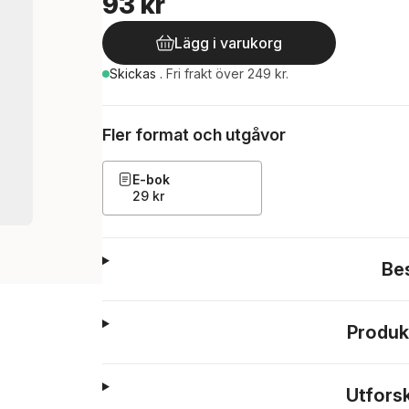
93 kr
Lägg i varukorg
Skickas
.
Fri frakt över 249 kr.
Fler format och utgåvor
E-bok
29 kr
Be
Produk
Utfors