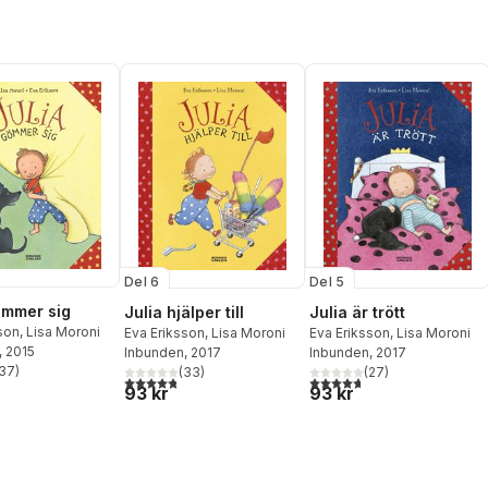
Del 6
Del 5
ömmer sig
Julia hjälper till
Julia är trött
son
,
Lisa Moroni
Eva Eriksson
,
Lisa Moroni
Eva Eriksson
,
Lisa Moroni
, 2015
Inbunden
, 2017
Inbunden
, 2017
37
)
(
33
)
(
27
)
stjärnor. Totalt antal röster:
4,8
utav 5 stjärnor. Totalt antal röster:
4,7
utav 5 stjärnor. Totalt ant
93 kr
93 kr