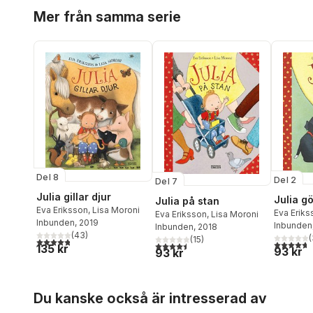
Hoppa över listan
Mer från samma serie
Del 8
Del 2
Del 7
Julia gillar djur
Julia g
Julia på stan
Eva Eriksson
,
Lisa Moroni
Eva Eriks
Eva Eriksson
,
Lisa Moroni
Inbunden
, 2019
Inbunden
Inbunden
, 2018
(
43
)
(
(
15
)
4,8
utav 5 stjärnor. Totalt antal röster:
4,7
utav 5 
4,5
utav 5 stjärnor. Totalt antal röster:
135 kr
93 kr
93 kr
Hoppa över listan
Du kanske också är intresserad av