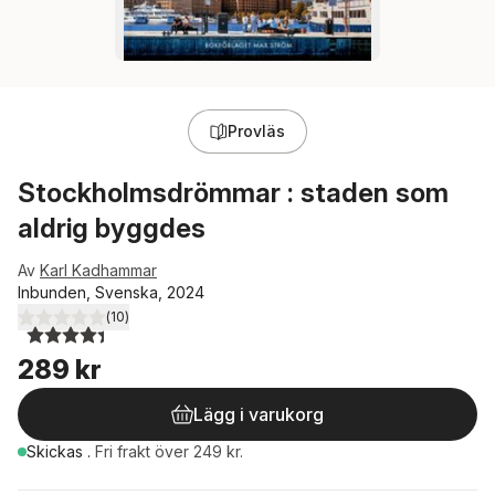
Provläs
Stockholmsdrömmar : staden som
aldrig byggdes
Av
Karl Kadhammar
Inbunden, Svenska, 2024
(
10
)
4,4
utav 5 stjärnor. Totalt antal röster:
289 kr
Lägg i varukorg
Skickas
.
Fri frakt över 249 kr.