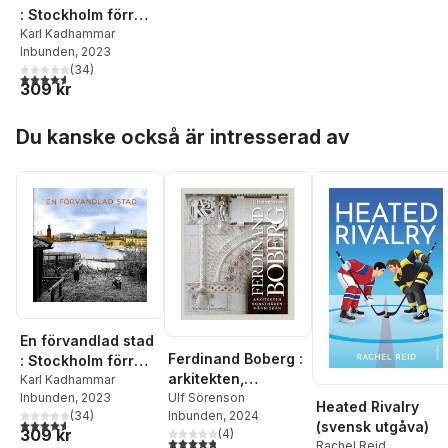
: Stockholm förr
och nu
Karl Kadhammar
Inbunden
, 2023
(
34
)
4,6
utav 5 stjärnor. Totalt antal röster:
309 kr
Hoppa över listan
Du kanske också är intresserad av
En förvandlad stad
Ferdinand Boberg :
: Stockholm förr
arkitekten,
och nu
Karl Kadhammar
konstnären,
Ulf Sörenson
Inbunden
, 2023
Heated Rivalry
Inbunden
, 2024
(
34
)
människan
4,6
utav 5 stjärnor. Totalt antal röster:
(svensk utgåva)
309 kr
(
4
)
4,8
utav 5 stjärnor. Totalt antal röster:
Rachel Reid