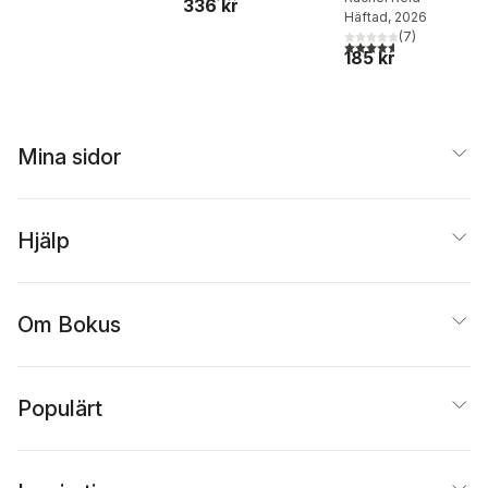
336 kr
Häftad
, 2026
(
7
)
4,6
utav 5 stjärnor. Tota
185 kr
Mina sidor
Hjälp
Om Bokus
Populärt