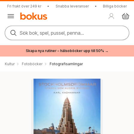
Fri frakt över 249 kr
•
Snabba leveranser
•
Billiga böcker
Sök bok, spel, pussel, penna...
Skapa nya rutiner – hälsoböcker upp till 50% →
Kultur
Fotoböcker
Fotografisamlingar