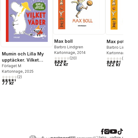
Max boll
Max potta
Barbro Lindgren
Barbro Lindgren
Kartonnage
, 2014
Kartonnage
, 2014
Mumin och Lilla My
(
20
)
(
28
)
upptäcker. Vilket
4,2
utav 5 stjärnor. Totalt antal röster:
4,5
utav 5 stjärnor.
122 kr
122 kr
väder
Förlaget M
Kartonnage
, 2025
(
2
)
4,5
utav 5 stjärnor. Totalt antal röster:
77 kr