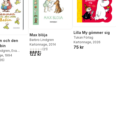
Lilla My gömmer sig
Max blöja
Tukan Förlag
Barbro Lindgren
 och den
Kartonnage
, 2026
Kartonnage
, 2014
ebin
75 kr
(
21
)
indgren
,
Eva
4,4
utav 5 stjärnor. Totalt antal röster:
122 kr
ge
, 1994
35
)
stjärnor. Totalt antal röster: