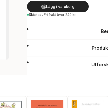
Lägg i varukorg
Skickas
.
Fri frakt över 249 kr.
Be
Produk
Utfors