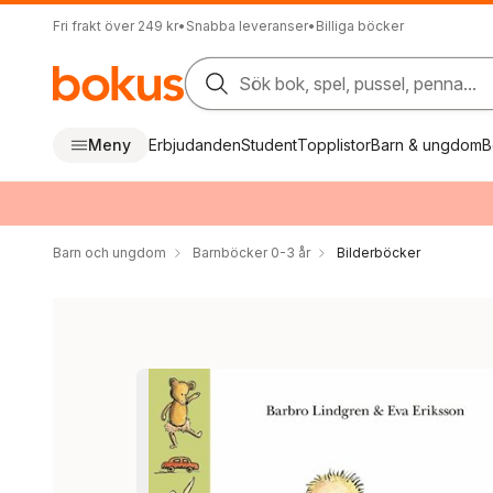
Fri frakt över 249 kr
•
Snabba leveranser
•
Billiga böcker
Sök bok, spel, pussel, penna...
Meny
Erbjudanden
Student
Topplistor
Barn & ungdom
B
Barn och ungdom
Barnböcker 0-3 år
Bilderböcker