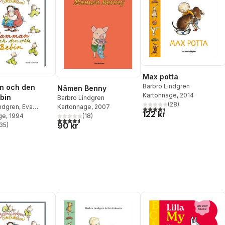
Max potta
Barbro Lindgren
 och den
Nämen Benny
Kartonnage
, 2014
ebin
Barbro Lindgren
(
28
)
indgren
,
Eva
Kartonnage
, 2007
4,5
utav 5 stjärnor. Totalt ant
122 kr
ge
, 1994
(
18
)
4,5
utav 5 stjärnor. Totalt antal röster:
90 kr
35
)
stjärnor. Totalt antal röster: