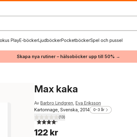
okus Play
E-böcker
Ljudböcker
Pocketböcker
Spel och pussel
Skapa nya rutiner – hälsoböcker upp till 50% →
Max kaka
Av
Barbro Lindgren
,
Eva Eriksson
Kartonnage, Svenska, 2014
0-3 år
(
13
)
4,2
utav 5 stjärnor. Totalt antal röster:
122 kr