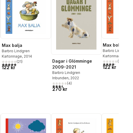
Max boll
Max balja
Barbro Lindgren
Barbro Lindgren
Kartonnage
, 2014
Kartonnage
, 2014
Dagar i Glömminge
(
20
)
(
21
)
4,2
utav 5 stjärnor.
al röster:
4,9
utav 5 stjärnor. Totalt antal röster:
122 kr
122 kr
2009-2021
Barbro Lindgren
Inbunden
, 2022
(
4
)
3,5
utav 5 stjärnor. Totalt antal röster:
270 kr