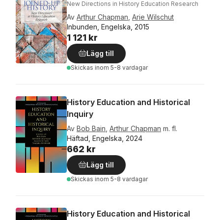
New Directions in History Education Research
Av
Arthur Chapman
,
Arie Wilschut
Inbunden, Engelska, 2015
1 121 kr
Lägg till
Skickas
inom 5-8 vardagar
History Education and Historical
Inquiry
Av
Bob Bain
,
Arthur Chapman
m. fl.
Häftad, Engelska, 2024
662 kr
Lägg till
Skickas
inom 5-8 vardagar
History Education and Historical