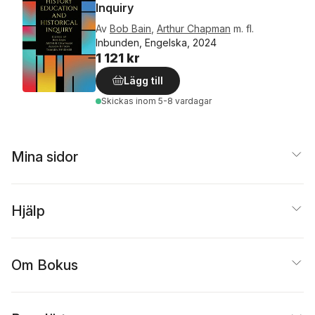
Inquiry
Av
Bob Bain
,
Arthur Chapman
m. fl.
Inbunden, Engelska, 2024
1 121 kr
Lägg till
Skickas
inom 5-8 vardagar
Mina sidor
Hjälp
Om Bokus