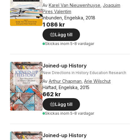
Av
Karel Van Nieuwenhuyse
,
Joaquim
Pires Valentim
Inbunden, Engelska, 2018
1 086 kr
Lägg till
Skickas
inom 5-8 vardagar
Joined-up History
New Directions in History Education Research
Av
Arthur Chapman
,
Arie Wilschut
Häftad, Engelska, 2015
662 kr
Lägg till
Skickas
inom 5-8 vardagar
Joined-up History