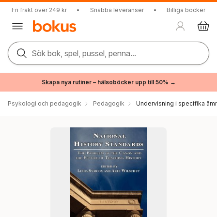
Fri frakt över 249 kr
•
Snabba leveranser
•
Billiga böcker
Sök bok, spel, pussel, penna...
Skapa nya rutiner – hälsoböcker upp till 50% →
Psykologi och pedagogik
Pedagogik
Undervisning i specifika äm