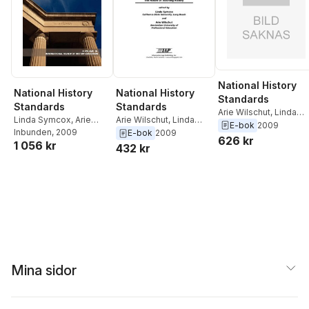
National History
National History
National History
Standards
Standards
Standards
Arie Wilschut
,
Linda
Linda Symcox
,
Arie
Arie Wilschut
,
Linda
Symcox
E-bok
2009
Wilschut
Inbunden
, 2009
Symcox
E-bok
2009
626 kr
1 056 kr
432 kr
Mina sidor