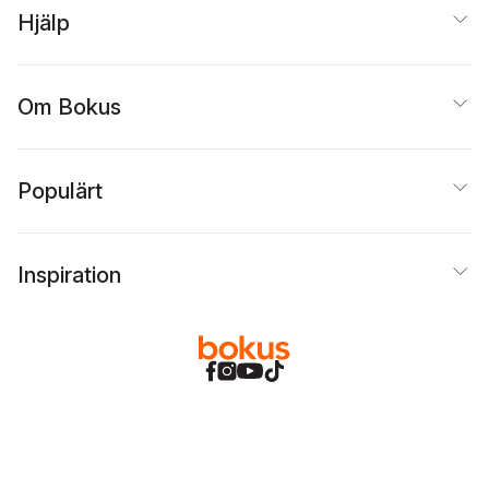
Hjälp
Om Bokus
Populärt
Inspiration
Bokus
@
Cookies
Anpassa cookies
Integritetspolicy
Köpvillkor