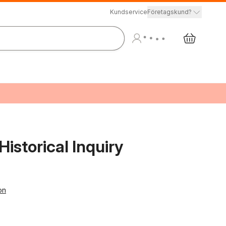
Kundservice
Företagskund?
istorical Inquiry
on