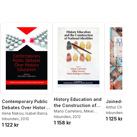
History Education and
Contemporary Public
Joined-up His
the Construction of
Debates Over History
Arthur Chapman
,
National Identities
Mario Carretero
,
Mikel
Wilschut
Inbunden
, 2015
Education
Irene Nakou
,
Isabel Barca
Asensio
Inbunden
,
Maria Rodriguez-
, 2012
1 125 kr
Inbunden
, 2010
1 158 kr
Moneo
1 122 kr