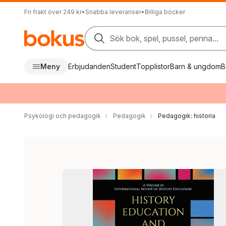
Fri frakt över 249 kr
•
Snabba leveranser
•
Billiga böcker
Sök bok, spel, pussel, penna...
Meny
Erbjudanden
Student
Topplistor
Barn & ungdom
B
Psykologi och pedagogik
Pedagogik
Pedagogik: historia