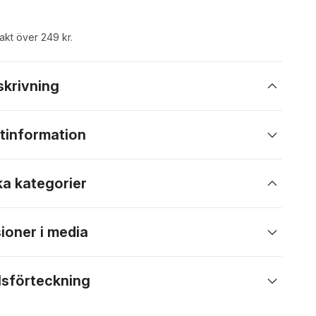
rakt över 249 kr.
skrivning
tinformation
ka kategorier
ioner i media
lsförteckning