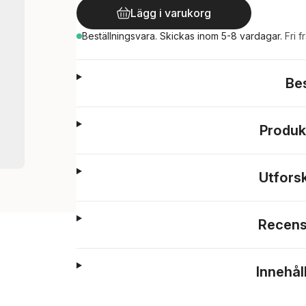
Lägg i varukorg
Beställningsvara.
Skickas
inom 5-8 vardagar
.
Fri f
Be
Produk
Utfors
Recens
Innehål