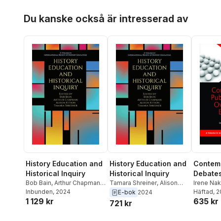
Hoppa över listan
Du kanske också är intresserad av
History Education and
History Education and
Contemp
Historical Inquiry
Historical Inquiry
Debates
Bob Bain
,
Arthur Chapman
,
Tamara Shreiner
,
Alison
Educati
Irene Na
Alison Kitson
Inbunden
, 2024
,
Tamara
Kitson
,
Arthur Chapman
,
Häftad
, 
E-bok
2024
1 129 kr
635 kr
Shreiner
Bob Bain
721 kr