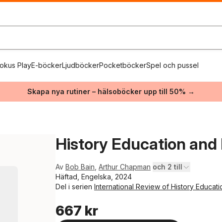
okus Play
E-böcker
Ljudböcker
Pocketböcker
Spel och pussel
Skapa nya rutiner – hälsoböcker upp till 50% →
History Education and H
Av
Bob Bain
,
Arthur Chapman
och 2 till
Häftad, Engelska, 2024
Del i serien
International Review of History Educati
667 kr