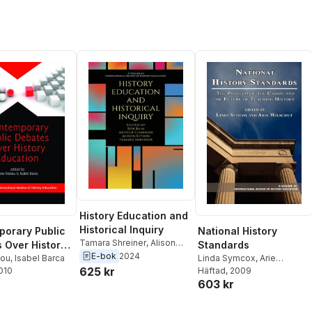
History Education and
Historical Inquiry
orary Public
National History
Tamara Shreiner
,
Alison
 Over History
Standards
Kitson
,
Arthur Chapman
,
E-bok
2024
on
kou
,
Isabel Barca
Linda Symcox
,
Arie
Bob Bain
625 kr
2010
Wilschut
Häftad
, 2009
603 kr