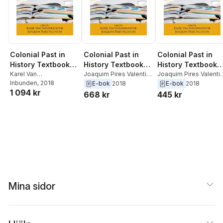
Colonial Past in
Colonial Past in
Colonial Past in
History Textbooks -
History Textbooks -
History Textbooks 
Historical and
Karel Van
Historical and
Joaquim Pires Valentim
,
Historical and
Joaquim Pires Valenti
Nieuwenhuyse
Inbunden
, 2018
,
Karel Van
Karel Van
E-bok
2018
E-bok
2018
Social
Social
Social
1 094 kr
Joaquim Pires Valentim
Nieuwenhuyse
Nieuwenhuyse
668 kr
445 kr
Psychological
Psychological
Psychological
Perspectives
Perspectives
Perspectives
Mina sidor