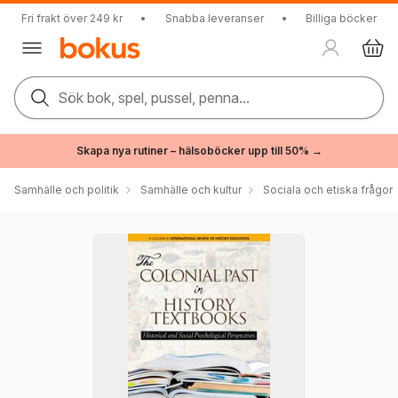
Fri frakt över 249 kr
•
Snabba leveranser
•
Billiga böcker
Sök bok, spel, pussel, penna...
Skapa nya rutiner – hälsoböcker upp till 50% →
Samhälle och politik
Samhälle och kultur
Sociala och etiska frågor