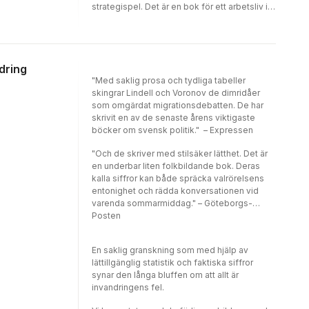
strategispel. Det är en bok för ett arbetsliv i
fortsatt förändring och för alla som vill få mer
ut av tillvaron.
dring
"Med saklig prosa och tydliga tabeller
skingrar Lindell och Voronov de dimridåer
som omgärdat migrationsdebatten. De har
skrivit en av de senaste årens viktigaste
böcker om svensk politik." – Expressen
"Och de skriver med stilsäker lätthet. Det är
en underbar liten folkbildande bok. Deras
kalla siffror kan både spräcka valrörelsens
entonighet och rädda konversationen vid
varenda sommarmiddag." – Göteborgs-
Posten
En saklig granskning som med hjälp av
lättillgänglig statistik och faktiska siffror
synar den långa bluffen om att allt är
invandringens fel.