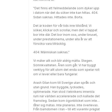
"Det finns ett felmeddelande som dyker upp
i datorn när det du söker inte kan hittas. 404.
Sidan saknas. Hittades inte. Borta.
Det är koden för vår tids inre tillstånd. Vi
söker, klickar och scrollar, men det vi tappat
bor inte där. Det bor inom oss, under bruset,
under prestationerna, under alla år av att
försöka vara tillräcklig.
404: Människan saknas."
Vi mäter allt och blir aldrig mätta. Stegen.
Sömnkvaliteten. Åren som går. Vi har byggt
verktyg för allt utom det enda som spelar roll:
om vi lever eller bara fungerar.
Arash Gilan kom till Sverige utan språk och
utan grund. Han byggde, lyckades,
optimerade. Han stod i teknikens innersta
rum när världen accelererade och kallade det
framsteg. Sedan kom ögonblicket som inte
låter sig mätas. Inte planeras. Inte överlevas.
Från barndomen i Iran – till ett vuxenliv präglat