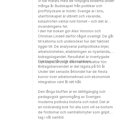
Vi har matats med de förljugna bilderna under
många år. Budskapet från politiker och
proffstyckare är mörkt: Sverige är i kris,
utanförskapet är utbrett och växande,
katastrofen väntar runt hörnet – och det är
invandringens fel.
I den här boken gör Alex Voronov och
Christian Lindell därför något ovanligt. De går
till källorna och undersöker hur det faktiskt
ligger till. De analyserar partipolitiska linjer,
arbetslösheten, etableringen av nyanlända,
bidragstagandet. Resultatet är övertygade
Flyktingar får jobb allt snabbare.
och samstämmigt: Det var inte bättre förr.
Bidragsberoendet är det lägsta på 50 år.
Under det senaste årtiondet har de flesta
kurvor över arbetsmarknad och ekonomisk
integration vänt åt rätt håll.
Den långa bluffen är en lättillgänglig och
pedagogisk genomgång av Sveriges
moderna politiska historia och nutid. Det är
en nödvändig bok för alla som vill se bortom
de fördomar och samhällsmyter som gripit
tag i vår samtid.