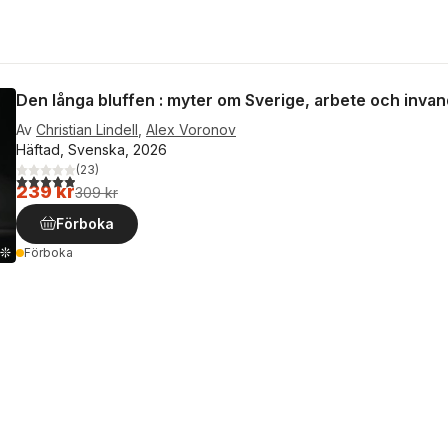
Den långa bluffen : myter om Sverige, arbete och invan
Av
Christian Lindell
,
Alex Voronov
Häftad, Svenska, 2026
(
23
)
4,9
utav 5 stjärnor. Totalt antal röster:
239 kr
309 kr
Förboka
Förboka