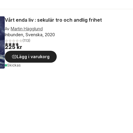
Vårt enda liv : sekulär tro och andlig frihet
Av
Martin Hägglund
Inbunden, Svenska, 2020
(
113
)
3,8
utav 5 stjärnor. Totalt antal röster:
225 kr
Lägg i varukorg
Skickas