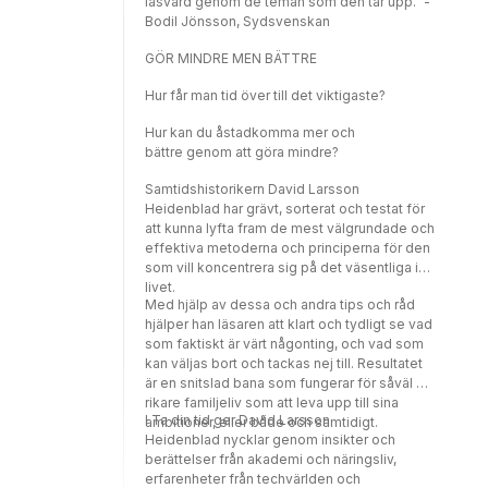
läsvärd genom de teman som den tar upp." -
Bodil Jönsson, Sydsvenskan
GÖR MINDRE MEN BÄTTRE
Hur får man tid över till det viktigaste?
Hur kan du åstadkomma mer och
bättre genom att göra mindre?
Samtidshistorikern David Larsson
Heidenblad har grävt, sorterat och testat för
att kunna lyfta fram de mest välgrundade och
effektiva metoderna och principerna för den
som vill koncentrera sig på det väsentliga i
livet.
Med hjälp av dessa och andra tips och råd
hjälper han läsaren att klart och tydligt se vad
som faktiskt är värt någonting, och vad som
kan väljas bort och tackas nej till. Resultatet
är en snitslad bana som fungerar för såväl ett
rikare familjeliv som att leva upp till sina
I Ta din tid ger David Larsson
ambitioner, eller både och samtidigt.
Heidenblad nycklar genom insikter och
berättelser från akademi och näringsliv,
erfarenheter från techvärlden och