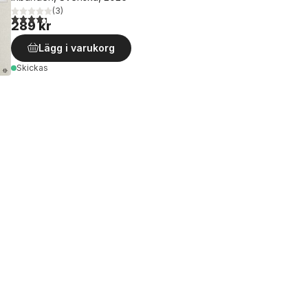
(
3
)
4,3
utav 5 stjärnor. Totalt antal röster:
289 kr
Lägg i varukorg
Skickas