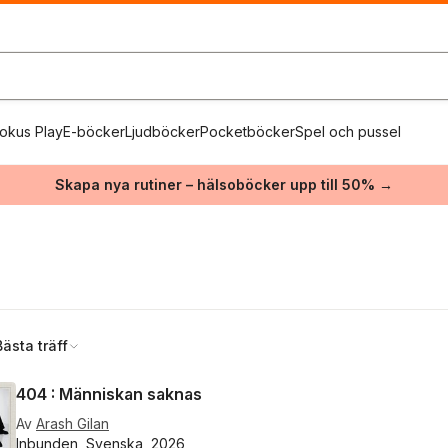
okus Play
E-böcker
Ljudböcker
Pocketböcker
Spel och pussel
Skapa nya rutiner – hälsoböcker upp till 50% →
Bästa träff
404 : Människan saknas
Av
Arash Gilan
Inbunden, Svenska, 2026