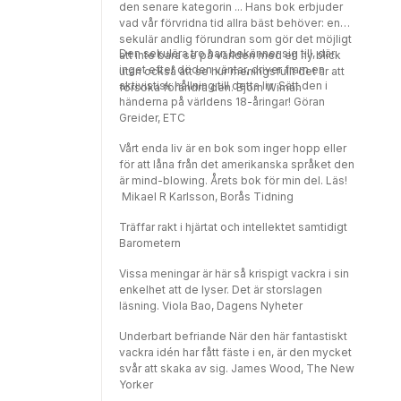
den senare kategorin ... Hans bok erbjuder
vad vår förvridna tid allra bäst behöver: en
sekulär andlig förundran som gör det möjligt
Den sekulära tro han bekänner sig till, där
att inte bara se på världen med en ny blick
inget efter döden väntar, driver fram en
utan också att se hur meningsfullt det är att
aktivistisk hållning till detta liv. Sätt den i
försöka förändra den. Björn Wiman
händerna på världens 18-åringar! Göran
Greider, ETC
Vårt enda liv är en bok som inger hopp eller
för att låna från det amerikanska språket den
är mind-blowing. Årets bok för min del. Läs!
Mikael R Karlsson, Borås Tidning
Träffar rakt i hjärtat och intellektet samtidigt
Barometern
Vissa meningar är här så krispigt vackra i sin
enkelhet att de lyser. Det är storslagen
läsning. Viola Bao, Dagens Nyheter
Underbart befriande När den här fantastiskt
vackra idén har fått fäste i en, är den mycket
svår att skaka av sig. James Wood, The New
Yorker