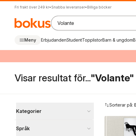
Fri frakt över 249 kr
•
Snabba leveranser
•
Billiga böcker
Meny
Erbjudanden
Student
Topplistor
Barn & ungdom
B
Visar resultat för...
"Volante"
Hoppa över filtreringsmeny
Sorterar på:
Kategorier
Böcker
Språk
Samhälle och politik
297