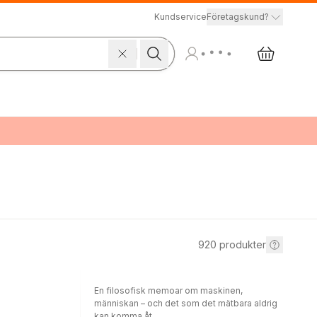
Kundservice
Företagskund?
920
produkter
En filosofisk memoar om maskinen,
människan – och det som det mätbara aldrig
kan komma åt.