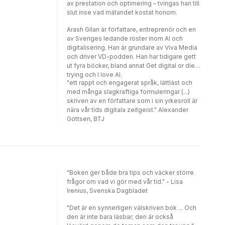
av prestation och optimering – tvingas han till
slut inse vad mätandet kostat honom.
Arash Gilan är författare, entreprenör och en
av Sveriges ledande röster inom AI och
digitalisering. Han är grundare av Viva Media
och driver VD-podden. Han har tidigare gett
ut fyra böcker, bland annat Get digital or die
trying och I love AI.
"ett rappt och engagerat språk, lättläst och
med många slagkraftiga formuleringar (...)
skriven av en författare som i sin yrkesroll är
nära vår tids digitala zeitgeist." Alexander
Gottsen, BTJ
"Boken ger både bra tips och väcker större
frågor om vad vi gör med vår tid." - Lisa
Irenius, Svenska Dagbladet
"Det är en synnerligen välskriven bok ... Och
den är inte bara läsbar; den är också