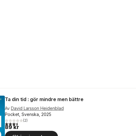
Ta din tid : gör mindre men bättre
Av
David Larsson Heidenblad
Pocket, Svenska, 2025
(
2
)
3,5
utav 5 stjärnor. Totalt antal röster:
89 kr