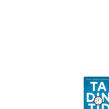
Barn och ungdom
12
Hem och Trädgård
3