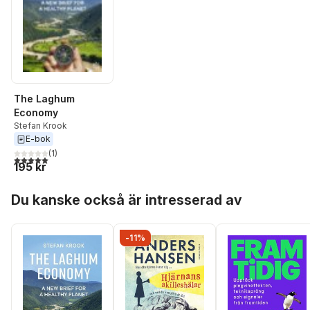
The Laghum
Economy
Stefan Krook
E-bok
(
1
)
5,0
utav 5 stjärnor. Totalt antal röster:
195 kr
Hoppa över listan
Du kanske också är intresserad av
-11%