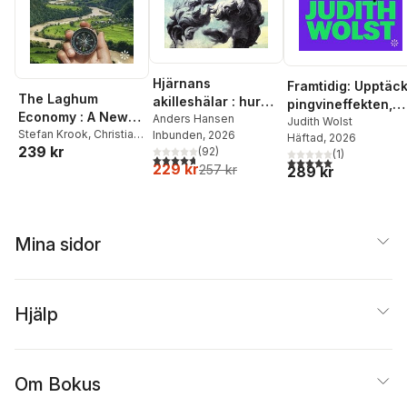
Hjärnans
Framtidig: Upptäc
The Laghum
akilleshälar : hur
pingvineffekten,
Economy : A New
din hjärna lurar dig,
Anders Hansen
tekniksprång och
Judith Wolst
Brief For a Healthy
Stefan Krook
,
Christian
Inbunden
, 2026
och vad du kan
Häftad
, 2026
signaler från
239 kr
von Essen
(
92
)
Planet
(
1
)
göra åt det
framtiden
4,7
utav 5 stjärnor. Totalt antal röster:
5,0
utav 5 stjärnor. Tota
229 kr
257 kr
289 kr
Mina sidor
Hjälp
Om Bokus