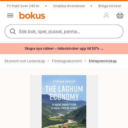
Fri frakt över 249 kr
•
Snabba leveranser
•
Billiga böcker
Sök bok, spel, pussel, penna...
Skapa nya rutiner – hälsoböcker upp till 50% →
Ekonomi och Ledarskap
Företagsekonomi
Entreprenörskap