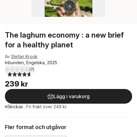
The laghum economy : a new brief
for a healthy planet
Av
Stefan Krook
Inbunden, Engelska, 2025
(
7
)
4,7
utav 5 stjärnor. Totalt antal röster:
239 kr
Lägg i varukorg
Skickas
.
Fri frakt över 249 kr.
Fler format och utgåvor