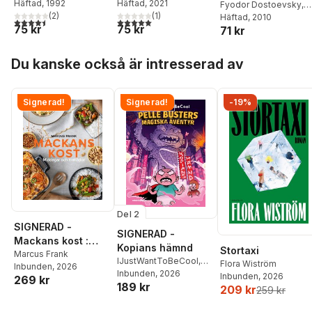
Carabine
Häftad
, 1992
Häftad
, 2021
Fyodor Dostoevsky
,
(
2
)
(
1
)
Keith Carabine
Häftad
, 2010
4,5
utav 5 stjärnor. Totalt antal röster:
5,0
utav 5 stjärnor. Totalt antal röster:
75 kr
75 kr
71 kr
Hoppa över listan
Du kanske också är intresserad av
Signerad!
Signerad!
-19%
Del 2
SIGNERAD -
SIGNERAD -
Mackans kost :
Kopians hämnd
Stortaxi
Middagar och
Marcus Frank
IJustWantToBeCool
,
Flora Wiström
Inbunden
, 2026
matlådor
Joel Adolphson
Inbunden
, 2026
,
Emil
Inbunden
, 2026
269 kr
189 kr
Ejdemo Beer
,
Victor
209 kr
259 kr
Beer