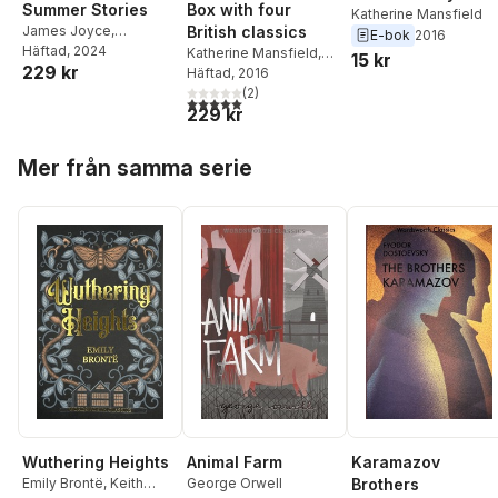
Summer Stories
Box with four
Katherine Mansfield
James Joyce
,
British classics
E-bok
2016
Katherine Mansfield
Häftad
, 2024
,
Katherine Mansfield
,
15 kr
229 kr
Edith Wharton
,
Virginia
Charles Dickens
Häftad
, 2016
,
D. H.
Woolf
Lawrence
(
2
,
)
Virginia
5,0
utav 5 stjärnor. Totalt antal röster:
229 kr
Woolf
Hoppa över listan
Mer från samma serie
Wuthering Heights
Animal Farm
Karamazov
Emily Brontë
,
Keith
George Orwell
Brothers