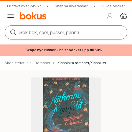
Fri frakt över 249 kr
•
Snabba leveranser
•
Billiga böcker
Sök bok, spel, pussel, penna...
Skapa nya rutiner – hälsoböcker upp till 50% →
Skönlitteratur
Romaner
Klassiska romaner/Klassiker