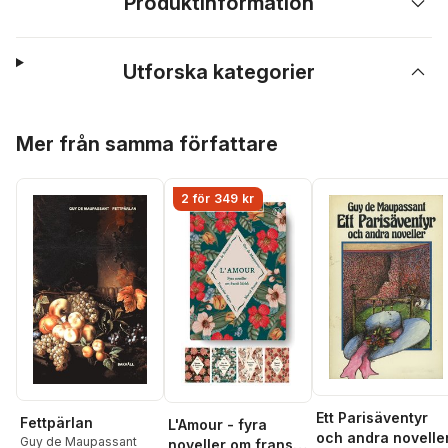
Produktinformation
Utforska kategorier
Hoppa över listan
Mer från samma författare
2 för 349 kr
Ett Parisäventyr
Fettpärlan
L'Amour - fyra
och andra novelle
Guy de Maupassant
noveller om fransk