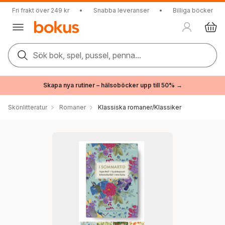
Fri frakt över 249 kr
•
Snabba leveranser
•
Billiga böcker
Sök bok, spel, pussel, penna...
Skapa nya rutiner – hälsoböcker upp till 50% →
Skönlitteratur
Romaner
Klassiska romaner/Klassiker