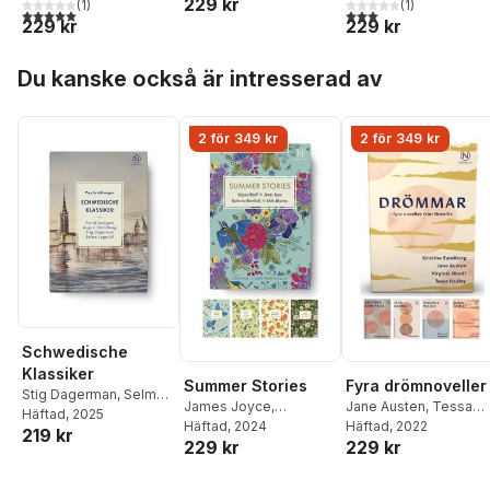
229 kr
Söderberg
Andrea Lundgren
(
1
)
Håkan Nesser
(
1
)
5,0
utav 5 stjärnor. Totalt antal röster:
3,0
utav 5 stjärnor. Tota
229 kr
229 kr
Hoppa över listan
Du kanske också är intresserad av
2 för 349 kr
2 för 349 kr
Schwedische
Klassiker
Summer Stories
Fyra drömnoveller
Stig Dagerman
,
Selma
James Joyce
,
Jane Austen
,
Tessa
Lagerlöf
Häftad
, 2025
,
Astrid
Katherine Mansfield
Häftad
, 2024
,
Hadley
Häftad
, 2022
,
Kristina
219 kr
Lindgren
,
August
229 kr
229 kr
Edith Wharton
,
Virginia
Sandberg
,
Virginia
Strindberg
Woolf
Woolf