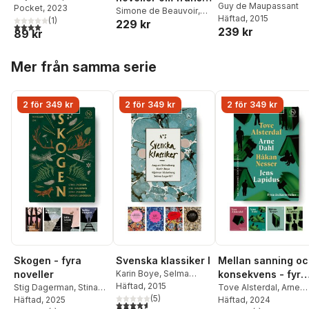
Guy de Maupassant
Pocket
, 2023
kärlek
Simone de Beauvoir
,
Häftad
, 2015
(
1
)
229 kr
Guy de Maupassant
,
4,0
utav 5 stjärnor. Totalt antal röster:
239 kr
89 kr
Marcel Proust
,
Francoise Sagan
Hoppa över listan
Mer från samma serie
2 för 349 kr
2 för 349 kr
2 för 349 kr
Skogen - fyra
Svenska klassiker I
Mellan sanning o
noveller
Karin Boye
,
Selma
konsekvens - fyra
Lagerlöf
Häftad
, 2015
,
August
Stig Dagerman
,
Stina
deckarnoveller
Tove Alsterdal
,
Arne
Strindberg
(
5
)
,
Hjalmar
Jackson
Häftad
, 2025
,
Sofia Jannok
,
Dahl
Häftad
,
Jens Lapidus
, 2024
,
4,6
utav 5 stjärnor. Totalt antal röster: